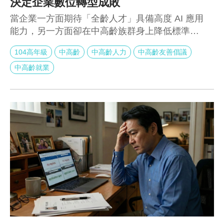
決定企業數位轉型成敗
當企業一方面期待「全齡人才」具備高度 AI 應用
能力，另一方面卻在中高齡族群身上降低標準，
問題其實不在年齡，而在制度與資源是否給對。
104高年級
中高齡
中高齡人力
中高齡友善倡議
104 高年級調查清楚揭示這個矛盾：企業對整體
人才的 AI 能力期待高達六成，但對中高齡的高期
中高齡就業
待卻明顯下滑。這樣的落差，不是能力不足的證
據，而是訓練機會與學習支持不對等的結果。當
AI 被錯誤地貼上「世代標籤」，企業真正流失
的，其實是可立即轉化為生產力的經驗與穩定戰
力。