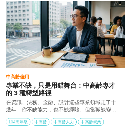
最足、能撐住場面的熟手。如果你開始懷疑自己
的優勢，也許該重新看清楚市場正在改變的方
向。
中高齡僱用
專業不缺，只是用錯舞台：中高齡專才
的 3 種轉型路徑
在資訊、法務、金融、設計這些專業領域走了十
幾年，你不缺能力，也不缺經驗。但當職缺變
少、競爭變窄，開始思考轉型，其實不是退場，
104高年級
中高齡
中高齡人力
中高齡就業
而是重新選舞台。專業沒有過期，只是需要找到