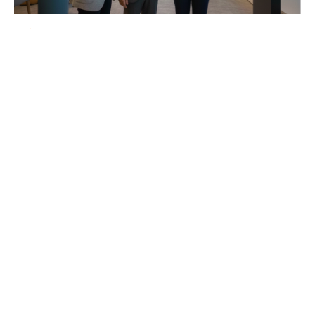
中高齡僱用
漸進式退休怎麼規劃？檢視你的「333」
策略，備妥3個心法，前3年啟動3階段佈
局
退休不應該是時間到了就關燈走人，而是華麗轉
身的開始。對個人而言，工作了大半輩子累積下
來的智慧，可以透過3個心法重新展現價值。對企
104高年級
中高齡人力
中高齡友善倡議
業來說，員工退休前3年是佈局的關鍵起點，也是
ESG戰略的一環。
中高齡就業
退休規劃