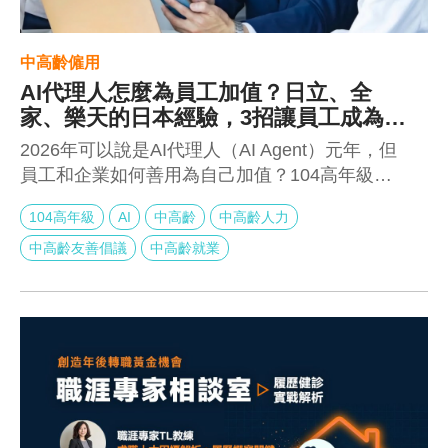
中高齡僱用
AI代理人怎麼為員工加值？日立、全
家、樂天的日本經驗，3招讓員工成為
「數位鋼鐵人」
2026年可以說是AI代理人（AI Agent）元年，但
員工和企業如何善用為自己加值？104高年級去
年調查結果顯示，近半數企業視 AI 為中高齡員工
104高年級
AI
中高齡
中高齡人力
應具備的「基本功」，但31.2%完全沒有提供任
何培訓措施。我們從日本全家、日立、樂天與日
中高齡友善倡議
中高齡就業
本雅虎經驗，可以提煉出3條路徑及5大核心建
議。