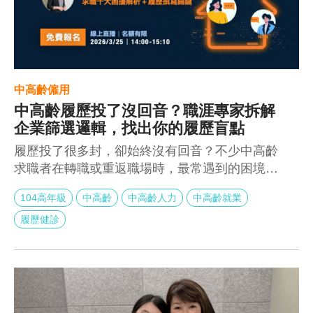
中高齡僱用
中高齡履歷投了沒回音？職涯專家拆解
企業篩選邏輯，找出你的履歷盲點
履歷投了很多封，卻始終沒有回音？不少中高齡
求職者在轉職或重返職場時，最常遇到的困境不
是「沒有能力」，而是履歷沒有說對企業想看的
104高年級
中高齡
中高齡人力
中高齡就業
重點。
履歷健診