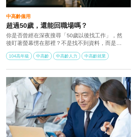
中高齡僱用
超過50歲，還能回職場嗎？
你是否曾經在深夜搜尋「50歲以後找工作」，然
後盯著螢幕愣在那裡？不是找不到資料，而是看
到太多「沒有下文」的故事。有人年薪數百萬，
104高年級
中高齡
中高齡人力
中高齡就業
48歲被裁員後待業三年，從不敢開口要薪水，到
不敢進家門見妻小。這個真實案例，讓無數中年
上班族看了沈默半晌——因為那個故事，可能就
是自己。但，50歲以後，不是終點，而是需要換
一張地圖繼續走。