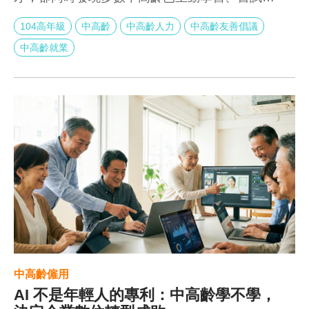
實際使用 AI 工具，真正的問題便浮現了：這不是
104高年級
中高齡
中高齡人力
中高齡友善倡議
能力落差，而是投資與支持的落差。調查顯示，
超過四成企業未提供任何 AI 培訓資源，卻將 AI
中高齡就業
視為「基本技能」；中高齡員工被要求跟上，卻
沒有被給予同等的學習條件。當期待高、支援低
成為常態，中高齡自然被困在數位鴻溝中——不
是因為他們學不會，而是因為企業從一開始，就
沒有打算好好培養。
中高齡僱用
AI 不是年輕人的專利：中高齡學不學，