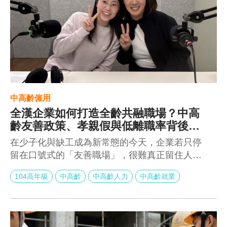
中高齡僱用
全漢企業如何打造全齡共融職場？中高
齡友善政策、孝親假與低離職率背後的
關鍵策略
在少子化與缺工成為新常態的今天，企業若只停
留在口號式的「友善職場」，很難真正留住人。
當中高齡勞動力比例持續上升，世代共融不再是
104高年級
中高齡
中高齡人力
中高齡就業
選擇題，而是經營策略。本篇帶你深入解析全漢
企業如何打造全齡共融職場，從孝親假、回聘制
度到AI學習與職務再設計，拆解其低離職率背後
的制度邏輯與管理思維。