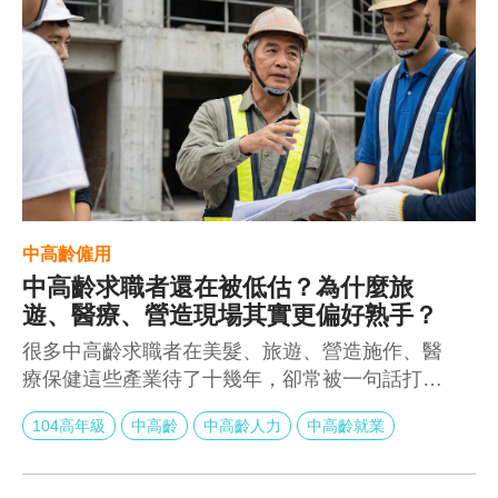
中高齡僱用
中高齡求職者還在被低估？為什麼旅
遊、醫療、營造現場其實更偏好熟手？
很多中高齡求職者在美髮、旅遊、營造施作、醫
療保健這些產業待了十幾年，卻常被一句話打回
原形——「這些工作是不是比較適合年輕人？」
104高年級
中高齡
中高齡人力
中高齡就業
但實際走進現場就會發現，情況剛好相反。當產
業缺工、流動率高、容錯空間低，企業真正想找
的往往不是體力最好的人，而是判斷最穩、經驗