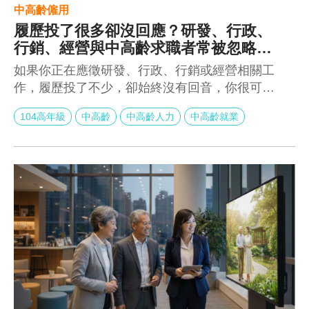
中高齡僱用
履歷投了很多卻沒回應？研發、行政、
行銷、經營與中高齡求職者常被忽略的
真正原因
如果你正在應徵研發、行政、行銷或經營相關工
作，履歷投了不少，卻始終沒有回音，你很可能
已經開始懷疑的不是市場，而是自己。但先別急
104高年級
中高齡
中高齡人力
中高齡就業
著否定自己的能力。在多數情況下，沒有回應，
並不代表你不夠好，而是你的履歷，沒有在企業
的視角裡，被正確理解。