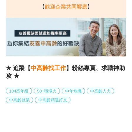
【
歡迎企業共同響應
】
★
追蹤【
中高齡找工作
】粉絲專頁、求職神助
攻 ★
104高年級
50+職場力
中年危機
中高齡人力
中高齡就業
中高齡精選好文