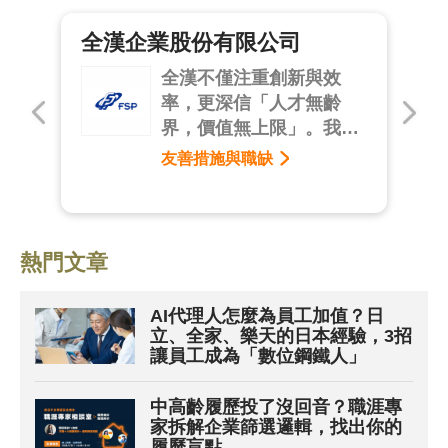
全漢企業股份有限公司
年
全漢不僅注重創新與效
透過
率，更深信「人才無齡
與
界，價值無上限」。我們
每
以多元共融為核心，從企
友善措施與職缺
到
業文化宣導出發，推動無
發
年齡歧視的公開招募，積
極延攬中高齡人才。透過
職務再設計與彈性訓練課
熱門文章
程，協助員工持續進化；
結合彈性工時、健康促進
AI代理人怎麼為員工加值？日
與留任獎勵機制，打造兼
立、全家、樂天的日本經驗，3招
具溫度與制度的永續職
讓員工成為「數位鋼鐵人」
場，讓歷練成為動能，讓
智慧在全漢閃耀不息。
中高齡履歷投了沒回音？職涯專
家拆解企業篩選邏輯，找出你的
履歷盲點