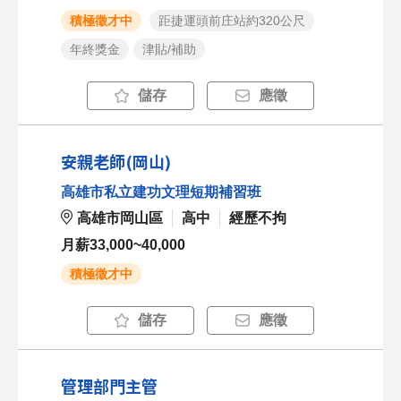
積極徵才中
距捷運頭前庄站約320公尺
年終獎金
津貼/補助
儲存
應徵
安親老師(岡山)
高雄市私立建功文理短期補習班
高雄市岡山區
高中
經歷不拘
月薪33,000~40,000
積極徵才中
儲存
應徵
管理部門主管