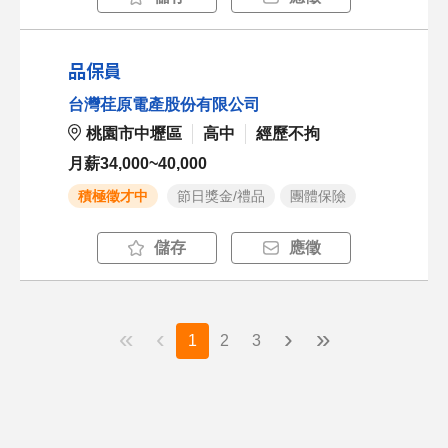
品保員
台灣荏原電產股份有限公司
桃園市中壢區
高中
經歷不拘
月薪34,000~40,000
積極徵才中
節日獎金/禮品
團體保險
儲存
應徵
«
‹
›
»
1
2
3