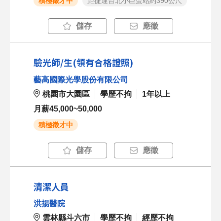
積極徵才中
距捷運台北小巨蛋站約390公尺
儲存
應徵
驗光師/生(領有合格證照)
藝高國際光學股份有限公司
桃園市大園區
學歷不拘
1年以上
月薪45,000~50,000
積極徵才中
儲存
應徵
清潔人員
洪揚醫院
雲林縣斗六市
學歷不拘
經歷不拘