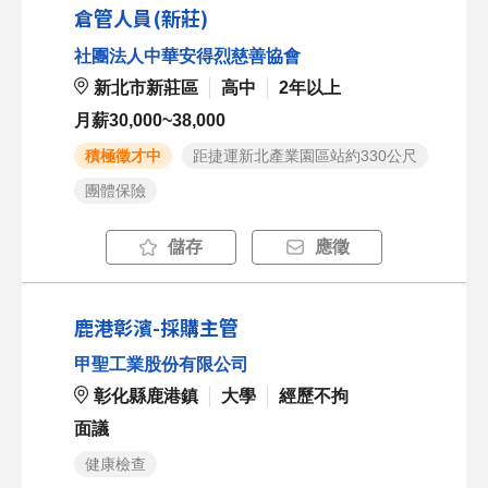
倉管人員(新莊)
社團法人中華安得烈慈善協會
新北市新莊區
高中
2年以上
月薪30,000~38,000
積極徵才中
距捷運新北產業園區站約330公尺
團體保險
儲存
應徵
鹿港彰濱-採購主管
甲聖工業股份有限公司
彰化縣鹿港鎮
大學
經歷不拘
面議
健康檢查