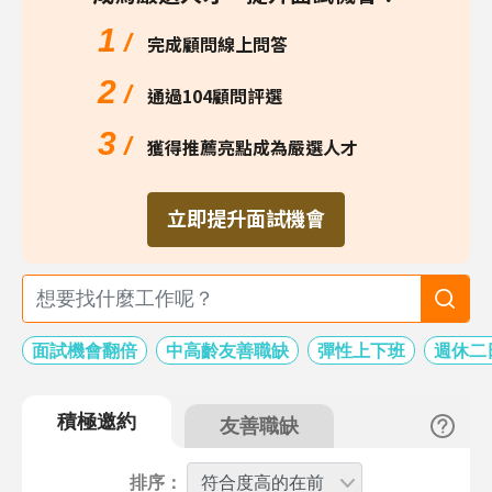
1
/
完成顧問線上問答
2
/
通過104顧問評選
3
/
獲得推薦亮點成為嚴選人才
立即提升面試機會
面試機會翻倍
中高齡友善職缺
彈性上下班
週休二
積極邀約
友善職缺
排序：