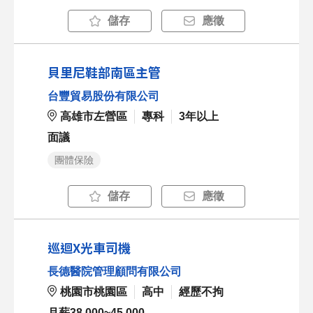
儲存
應徵
貝里尼鞋部南區主管
台豐貿易股份有限公司
高雄市左營區
專科
3年以上
面議
團體保險
儲存
應徵
巡迴X光車司機
長德醫院管理顧問有限公司
桃園市桃園區
高中
經歷不拘
月薪38,000~45,000