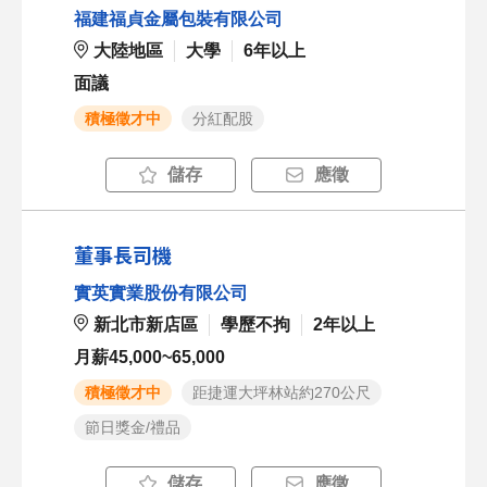
福建福貞金屬包裝有限公司
大陸地區
大學
6年以上
面議
積極徵才中
分紅配股
儲存
應徵
董事長司機
實英實業股份有限公司
新北市新店區
學歷不拘
2年以上
月薪45,000~65,000
積極徵才中
距捷運大坪林站約270公尺
節日獎金/禮品
儲存
應徵