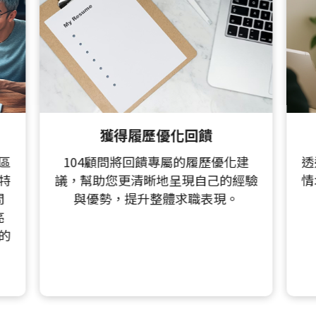
搶先模擬企業面試
建
透過一對一顧問線上問答，模擬面試
經驗
情境，讓您輕鬆面對企業面試，獲得
企業入場券。
王先生/女士
★
★
★
★
★