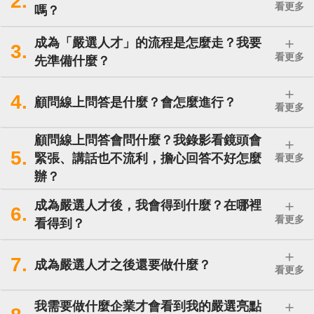
2.
看更多
嗎？
#服務方便 #功能流暢
成為「嚴選人才」的流程是怎麼走？我要
3.
看更多
先準備什麼？
吳先生/女士
★
★
★
★
★
4.
顧問線上問答是什麼？會怎麼進行？
看更多
問題很有連續性，讓我提前知道中高齢再就業
會遇到年輕主管或同事做法不同，需要做心態
顧問線上問答會問什麼？我錄影看鏡頭會
調適真的很重要。
5.
緊張、講話也不流利，擔心回答不好怎麼
看更多
辦？
#提前準備 #心態調適 #面談有幫助
成為嚴選人才後，我會得到什麼？在哪裡
6.
看更多
看得到？
姚先生/女士
★
★
★
★
★
7.
成為嚴選人才之後還要做什麼？
看更多
很開心有這樣的經驗，也是一種新的體驗！
我需要做什麼企業才會看到我的嚴選亮點