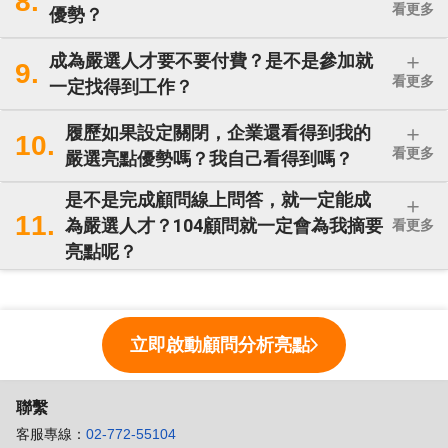
8.
看更多
優勢？
#新的體驗 #覺得開心
成為嚴選人才要不要付費？是不是參加就
9.
看更多
一定找得到工作？
景先生/女士
★
★
★
★
★
履歷如果設定關閉，企業還看得到我的
10.
看更多
嚴選亮點優勢嗎？我自己看得到嗎？
這個方式對時間不夠彈性的人真的很友善，虛
擬顧問的提問和重複錄製的功能幫助很大。感
是不是完成顧問線上問答，就一定能成
謝！
11.
為嚴選人才？104顧問就一定會為我摘要
看更多
亮點呢？
#時間彈性 #可重複錄製 #服務友善
立即啟動顧問分析亮點
聯繫
客服專線：
02-772-55104