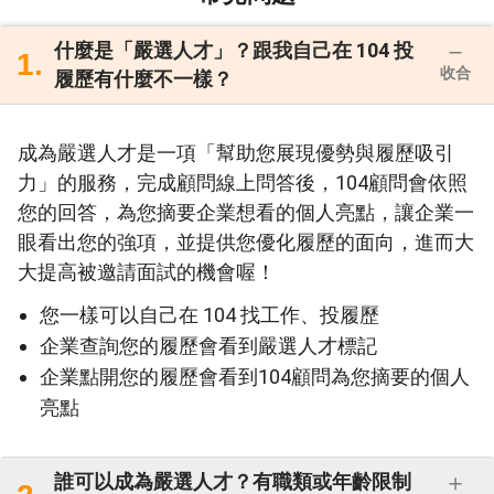
謝！
什麼是「嚴選人才」？跟我自己在 104 投
1.
收合
履歷有什麼不一樣？
#時間彈性 #可重複錄製 #服務友善
成為嚴選人才是一項「幫助您展現優勢與履歷吸引
力」的服務，完成顧問線上問答後，104顧問會依照
王先生/女士
★
★
★
★
★
您的回答，為您摘要企業想看的個人亮點，讓企業一
很流暢的過程，很棒！
眼看出您的強項，並提供您優化履歷的面向，進而大
大提高被邀請面試的機會喔！
#錄製流暢 #很棒的體驗
您一樣可以自己在 104 找工作、投履歷
企業查詢您的履歷會看到嚴選人才標記
企業點開您的履歷會看到104顧問為您摘要的個人
林先生/女士
亮點
★
★
★
★
★
使用起來方便又流暢
誰可以成為嚴選人才？有職類或年齡限制