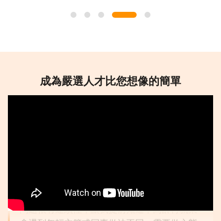
很流暢的過程，很棒！
#錄製流暢 #很棒的體驗
成為嚴選人才比您想像的簡單
林先生/女士
★
★
★
★
★
使用起來方便又流暢
#服務方便 #功能流暢
吳先生/女士
★
★
★
★
★
問題很有連續性，讓我提前知道中高齢再就業
會遇到年輕主管或同事做法不同，需要做心態