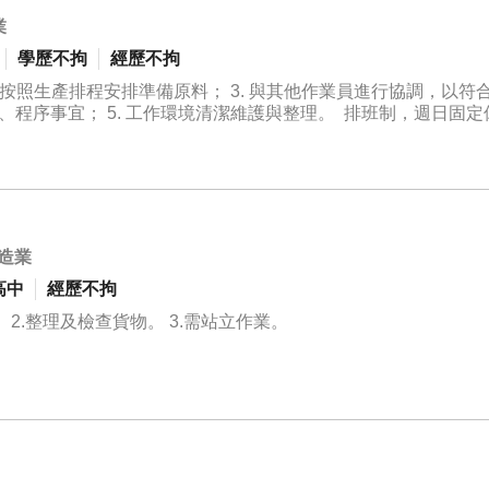
業
學歷不拘
經歷不拘
. 按照生產排程安排準備原料； 3. 與其他作業員進行協調，以符
品、程序事宜； 5. 工作環境清潔維護與整理。 排班制，週日固
重要的一員，負責製造包裝、品管等工作。公司發展前景良好，
，如果您對我們的公司和這個職位感興趣，請盡快申請並表達您的
造業
高中
經歷不拘
2.整理及檢查貨物。 3.需站立作業。