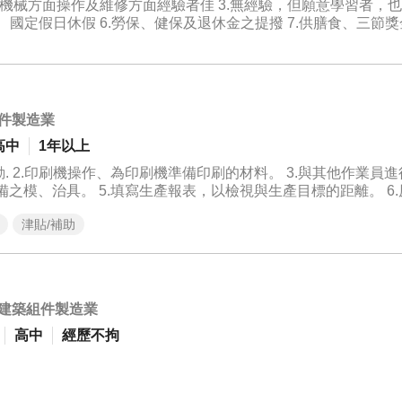
 具備機械方面操作及維修方面經驗者佳 3.無經驗，但願意學習者，
企業。 加入我們，你不只是駕駛拖車，更是大型工
日、國定假日休假 6.勞保、健保及退休金之提撥 7.供膳食、三節獎金
練、透明的薪資制度及穩定的案件來源，讓你持續精進專業技能
15:10
件製造業
高中
1年以上
. 2.印刷機操作、為印刷機準備印刷的材料。 3.與其他作業員
備之模、治具。 5.填寫生產報表，以檢視與生產目標的距離。 6
.要會油墨調色/操作機器 9.完成主管交辦事項
津貼/補助
建築組件製造業
高中
經歷不拘