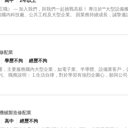
高中
2年以上
大型設備搬運、重件
共工程及大型企業。 因業務持續成長，誠摯邀請具責任
團隊，一起打造更專業、更安全、更有效率的搬運服務。 如果你希望擁有
我們！ --- 工作內容 ✔駕駛43噸拖車執行大型設
全檢查及基本維護。 ✔ 配合主管
有無證照皆可）。 * 可配合外縣市工程出差（每次約1～5天）。 
修配業
照、可獨立操
學歷不拘
經歷不拘
運，主要服務國內大型企業，如電子業、半導體、設備業客戶，
*願意學習：**約66～72萬元** > **實際收入將依加班時數、出
。 職務說明： 1.生活自律，對於學習有強烈企圖心，願與公
薪。** --- $$$ 技術津貼$$$ 公司鼓勵同仁持
度加班及出差者。 3.公司提供午餐費及誤餐費。 4.享勞健保、特休
合公司作業需求者且符合考核資格者，皆可享有技術津貼。 $移動式起
獲得實際回饋。** --- $$$ 公司法定保障$$$ ✔勞
機械製造修配業
高中
經歷不拘