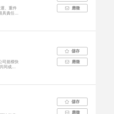
應徵
* 具責任
儲存
公司規模快
應徵
司共同成
假。 5.
儲存
應徵