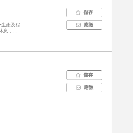
儲存
合生產及程
應徵
定休息，週
提供用餐福
意願。
儲存
應徵