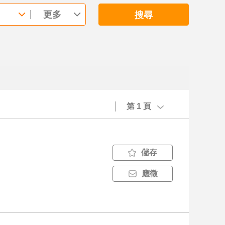
更多
搜尋
第 1 頁
儲存
應徵