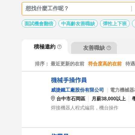
面試機會翻倍
中高齡友善職缺
彈性上下班
積極邀約
友善職缺
排序：
最近更新的在前
符合度高的在前
待遇
機械手操作員
威捷鐵工廠股份有限公司
｜
電力機械器
台中市石岡區
月薪38,000以上
焊接機器人程式編寫，機台操作