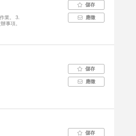
儲存
應徵
。 5. 主管交辦事項。
儲存
應徵
儲存