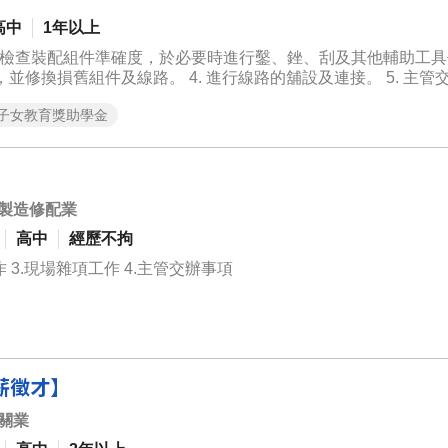
高中
1年以上
檢查各種機具、電機及儀表的故障狀況，並修換損舊組件及線路。 4. 進行線路的舖設及連接
子女教育獎助學金
製造修配業
高中
經歷不拘
 3.現場雜項工作 4.主管交辦事項
薪徵才】
關業