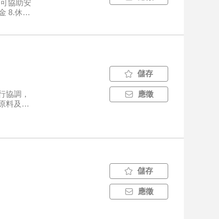
也可協助安
 8.休息
、累積實
儲存
進行協調，
應徵
.原料及產
儲存
應徵