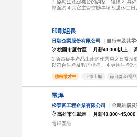
團隊合作，能配合工程調度。 --- 為什麼選擇搬運部？ 我們不是一般貨運公司，而是專業從事**大型設備搬運、重
1. 協助生產線機台的調整、維修 2.
件吊裝及特殊運輸**，服務對象涵蓋科技產業、公共工程及大型
排面試 4.其它主管交辦事項 5.週休二
程團隊的重要一員。透過完善的教育訓
時間10:00~10:10, 12:00~13:10, 15:00~
力，挑戰更高收入，與公司一同成長。 **如果你想找一份有發展性、有成就感、收入穩定且能長期深耕的工作，歡
迎加入！**
印刷組長
日馳企業股份有限公司
｜
自行車及其零
桃園市蘆竹區
月薪40,000以上
1.負責從事產品生產的作業員之日常活動
以符合生產及程序標準。 4.更換生產設
品品質管制監控 7.協助印刷相關事宜 8
積極徵才中
上市上櫃
節日獎金/禮品
電焊
松泰富工程企業有限公司
｜
金屬結構及
高雄市仁武區
月薪40,000~45,000
電銲產品