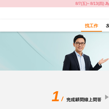
找工作
1
/
完成顧問線上問答