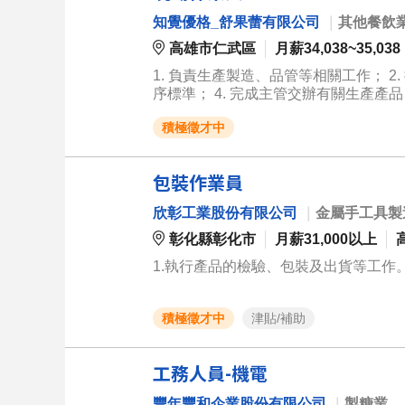
知覺優格_舒果蕾有限公司
｜
其他餐飲
高雄市仁武區
月薪34,038~35,038
1. 負責生產製造、品管等相關工作； 2
序標準； 4. 完成主管交辦有關生產產
六需配合加班 本職位為公司生產線上
積極徵才中
利以及工作獎金。 我們歡迎您的加入
包裝作業員
欣彰工業股份有限公司
｜
金屬手工具製
彰化縣彰化市
月薪31,000以上
1.執行產品的檢驗、包裝及出貨等工作。 
積極徵才中
津貼/補助
工務人員-機電
豐年豐和企業股份有限公司
｜
製糖業