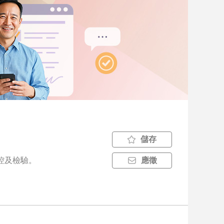
儲存
管控及檢驗。
應徵