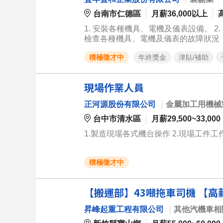
台南市仁德區
月薪36,000以上
1. 安裝各種機具、電機及儀表設備。 2. 檢查裝配組件準確度，於必要時進行鑿、銼、刮及其他輔助工具作業。 3.
積極徵才中
年終獎金
津貼/補助
現場作業人員
正河源股份有限公司
｜
金屬加工用機械
台中市清水區
月薪29,500~33,000
1.製造現場各式機台操作 2.現場工件工作
積極徵才中
【搬運部】43噸拖車司機 【高
昇峰起重工程有限公司
｜
其他汽機車相