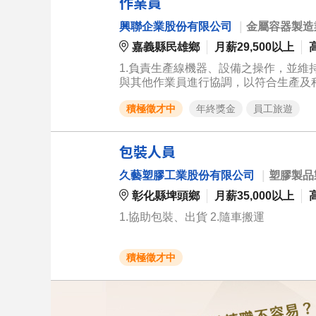
作業員
興聯企業股份有限公司
｜
金屬容器製造
嘉義縣民雄鄉
月薪29,500以上
1.負責生產線機器、設備之操作，並維持
與其他作業員進行協調，以符合生產及程
有關生產產品、程序事宜。
積極徵才中
年終獎金
員工旅遊
包裝人員
久藝塑膠工業股份有限公司
｜
塑膠製品
彰化縣埤頭鄉
月薪35,000以上
1.協助包裝、出貨 2.隨車搬運
積極徵才中