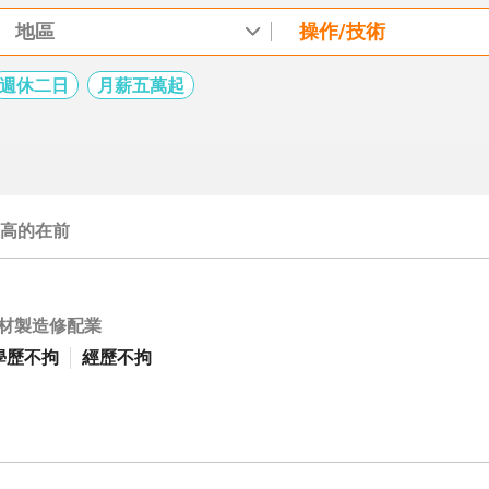
地區
操作/技術
週休二日
月薪五萬起
高的在前
材製造修配業
學歷不拘
經歷不拘