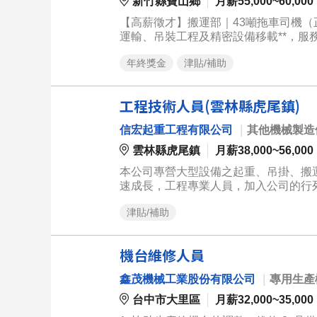
新竹縣寶山鄉
月薪55,000~60,000
【高薪徵才】搬運部｜43噸拖車司機（正職） --- 加入我們，與我們一起挑戰高薪！ 專注於**
運輸、吊裝工程及精密設備移載**，服務國內科技廠、公
感、配合度高的 **43噸拖車司機** 加入
年終獎金
津貼/補助
**穩定工作、完善福利、透明升遷及高收入發展機會**，歡迎加入
備、機械設備等運輸作業。 ✔ 配合設備搬運、吊裝及貨物裝卸作業。 ✔ 操作堆高機進行上下貨（具證照者佳）。
✔ 配合公司安排至外縣市工程出差（每次約1～5天）。 ✔ 執行車輛日常保養、安
工程技術人員(雲林縣虎尾鎮)
調度，確保設備安全、準時送達。 --- 應徵資格 * 持有**職業聯結車駕照**。 * 具43噸拖車（聯結車）或大型貨車駕
駛經驗2年以上。 * 具堆高機操作能力（
信宏起重工程有限公司
｜
其他機械製造
感、配合度高，重視工作品質及行車安全。 --- 薪資待遇（依能力敘薪） ## 基本月薪 **堆高機有證
作**NT$60,000～70,000** **堆高機無證照、具實際操作能力**NT$60,000～65,000** **有駕照 無堆證照、無經
雲林縣虎尾鎮
月薪38,000~56,000
驗，願意學習**NT$55,000～60,000** --- 參考年薪（未含加班費、出差津貼、年終獎金） ***堆高機有證照：**約
本公司專營大型設備之起重、吊掛、搬
72～84萬元** ** 堆高機無證照：**約72～78萬元** 
速成長，工程專業人員，加入公司的行列
差天數、工作能力及年度績效而定，年度總收入通常高於上述參考年
長。 2. 能配合任務安排，依工程專案進
續提升專業技能，凡持有相關專業證照並符
津貼/補助
提供三節禮金或禮品。
重機（移動式吊車）操作人員證照$ * 持有合法有效之**移動式起重機（移動式吊車）操作人員證照**，並經公司評
估可獨立配 $$ 薪資範例$$ * 堆高機有證照(有經驗)：**NT$60,000～70,000／月** * 再持有移動式起重機操作人員
證照：**最高可達 NT$75,000／月** > **能力越強、證照越多、收入越高。公司提供完善的薪資成長制度，依工作
機台維修人員
能力、技術、證照及工作表現定期檢視薪資，讓每一分努力都能
保、健保、勞工退休金提撥 ✔ 加班費依法給付 !! 公司福利 !! ✔ 出差津貼 ✔ 出差期間提供住宿 ✔ 年終獎金（依公司
鑫茂機械工業股份有限公司
｜
專用生產
營運及個人績效發放） ✔ 完整教育訓練 ✔ 明確升遷制度 ✔穩定工程案件，工作長期有保障 --- !! 我們期待這樣的
台中市大里區
月薪32,000~35,000
你!! ✔ 能獨立駕駛43噸拖車。 ✔ 愛惜車輛、重視安全、工作細心。 ✔ 願意學習大型設備搬運及吊裝技術。 ✔ 樂於