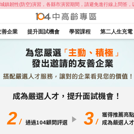
友善企業
提升面試機會
學習課程
第二人生充電
成為嚴選人才，提升面試機會！
2
3
獲得推薦亮
/
/
通過104顧問評選
成為嚴選人