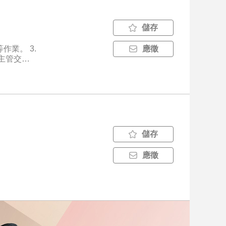
儲存
業。 3.
應徵
主管交辦
儲存
應徵