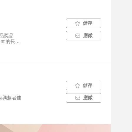
儲存
精品獎品
應徵
門（工程／
 即時協調
客戶需求對
儲存
景人才（英文
有興趣者佳
應徵