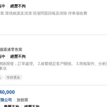
高中
經歷不拘
業 環境維護及清潔 現場問題回報及排除 停車場收費
腦週邊零售業
高中
經歷不拘
辦事項
品
年終獎金
0,000
有限公司
｜
旅館業
學歷不拘
經歷不拘