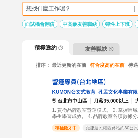
面試機會翻倍
中高齡友善職缺
彈性上下班
積極邀約
友善職缺
排序：
最近更新的在前
符合度高的在前
待遇
營運專員(台北地區)
KUMON公文式教育_孔孟文化事業有
台北市中山區
月薪35,000以上
1. 貫徹品牌教室營運模式。 2. 掌握
學生學習成效。 4. 品牌教室各項數據分
務辦理 。
積極徵才中
距捷運民權西路站約80公尺