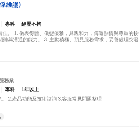
關係維護）
專科
經歷不拘
佳。 1. 儀表得體、儀態優雅，具親和力，傳遞熱情與尊重的
傾聽與溝通的能力。 3. 主動積極、預見服務需求，妥善處理突發狀
協作。 5. 任務型派駐社區提供服務，引領團隊提升服務品質。 
修繕報修窗口、追蹤、回覆...等 8. 有烘焙或料理之開發與創作
照者佳。
服務業
專科
1年以上
。 2.產品功能及技術諮詢 3.客服常見問題整理
品