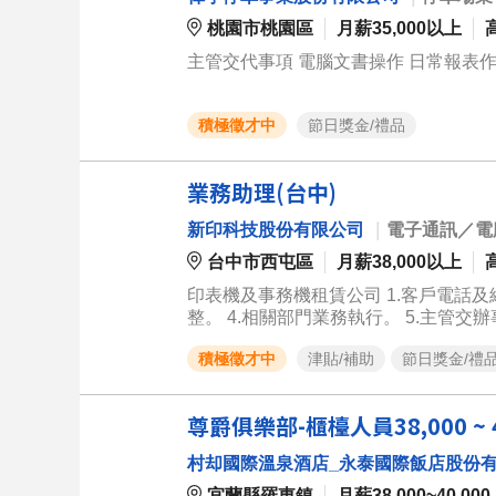
桃園市桃園區
月薪35,000以上
主管交代事項 電腦文書操作 日常報表作
積極徵才中
節日獎金/禮品
業務助理(台中)
新印科技股份有限公司
｜
電子通訊／電
台中市西屯區
月薪38,000以上
印表機及事務機租賃公司 1.客戶電話及網路開發，訂單處理。 2.維繫穩定客戶關係。 3.簡報製作、分析與報表彙
整。 4.相關部門業務執行。 5.主管交
積極徵才中
津貼/補助
節日獎金/禮
尊爵俱樂部-櫃檯人員38,000 ~ 4
村却國際溫泉酒店_永泰國際飯店股份
宜蘭縣羅東鎮
月薪38,000~40,000