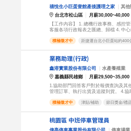
禧悅生小巨蛋壹館產後護理之家
｜
其他
台北市松山區
月薪30,000~40,000
【工作內容】 1. 總機行政事務、感控管理、訪客接待 2.參觀、預約、接待、簽約入住及退房…等相關工作執行 3.
客服各項行政報表之匯總、歸檔 4. 中心內各項突發狀況及客訴之處理、聯繫與回報 5..協助完成主管交辦工作事項
6. 客戶服務 主動關懷 【備註】 我們相當重視團隊相處氛圍、和諧熱情及溫馨感 也是禧悅生要傳遞給所有人的感
積極徵才中
距捷運台北小巨蛋站約400
受 產後照護工作環境很單純 提供舒適
話、活潑大方並且主動積極 將爸爸及媽
的喜悅 讓媽媽爸爸們感受到像在家一樣
業務助理(行政)
興趣 歡迎你一起加入禧悅生大家庭!!!
鑫溶實業股份有限公司
｜
水產養殖業
嘉義縣民雄鄉
月薪29,500~35,000
1.協助部門回答客戶對於報價查詢及其他
管理訂單、執行出貨及追蹤到貨。 4.
支援。 6.定期提供業務銷售狀況報表，
積極徵才中
津貼/補助
節日獎金/禮
桃園區 中班停車管理員
俥亭停車事業股份有限公司
｜
停車場業