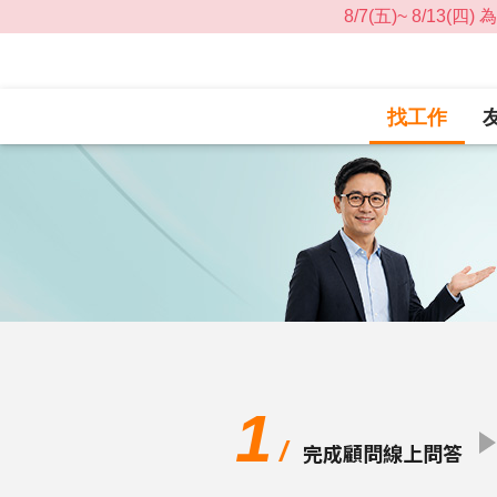
找工作
1
/
完成顧問線上問答