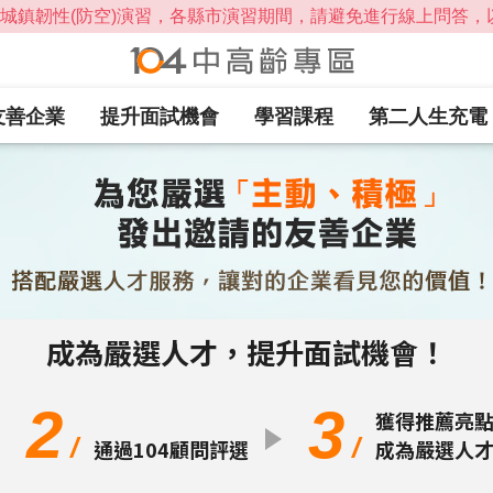
友善企業
提升面試機會
學習課程
第二人生充電
成為嚴選人才，提升面試機會！
2
3
獲得推薦亮
/
/
通過104顧問評選
成為嚴選人