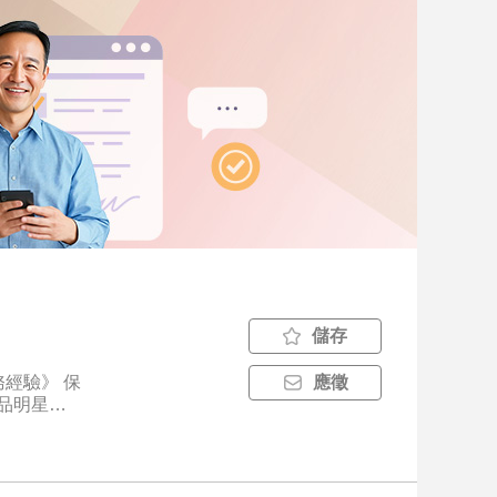
儲存
應徵