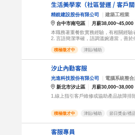
生活美學家（社區營運 / 客戶
精銳建設股份有限公司
｜
建築工程業
台中市南屯區
月薪38,000~45,000
本職務著重餐飲實務經驗，有相關經驗者
2. 言語簡潔準確，語調溫婉適當，善於
自我情緒管理佳，尊重不同文化，重視團隊
積極徵才中
津貼/補助
交辦及其他部門工作之執行與配合。 7. 
餐飲管理經驗與專長，具相關證書、證
汐止內勤客服
光進科技股份有限公司
｜
電腦系統整合
新北市汐止區
月薪30,000~38,000
1.線上指引客戶維修或協助產品故障排除
積極徵才中
津貼/補助
節日獎金/禮
客服專員