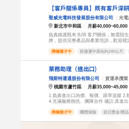
【客戶關係專員】既有客戶深耕 
聖威光電科技發展股份有限公司
｜
光電
新北市中和區
月薪40,000~60,000
負責維護既有 B2B 客戶關係，無需陌
牌，提供完整產品與產業培訓，歡迎穩定型人才長期發展。 這個職位的核心是： ✓ 
合作關係 ✓ 持續追蹤 Design Wi
積極徵才中
距捷運中原站約240公尺
生產／品保）協作完成長週期專案 ✓ 作為客戶在公
（既有客戶經營） 定期拜訪／聯繫既有
客戶問題（品質、交期、技術），提升客戶黏著度 2. 擴單推進（Design Win 追蹤） 
業務助理（進出口)
新應用機會 跨部門協作完成樣品評估、規格確認、報價 
長週期 B2B 專案（從規格定義→樣
飛斯特運通股份有限公司
｜
貨運承攬業
齊 【我們特別歡迎以下背景】 Key Account 助理／PM／專案管理經驗者（最推薦） IPC／工控／網通產業客戶窗
口背景 技術客服／Technical Su
桃園市蘆竹區
月薪35,000~45,000
佳、邏輯強，願長期培養
1.負責進出口詢價、報價、跟單追蹤 2
4.充滿服務熱忱、團隊
積極徵才中
團體保險
節日獎金/禮品