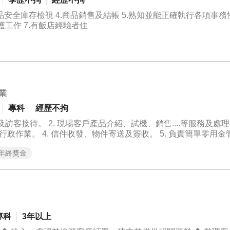
.環境清潔及維護工作 7.有飯店經驗者佳
業
專科
經歷不拘
訪客接待。 2. 現場客戶產品介紹、試機、銷售....等服務及處
行政作業。 4. 信件收發、物件寄送及簽收。 5. 負責簡單零用金管
7.完成主管交辦事項及支援其他業務。
年終獎金
專科
3年以上