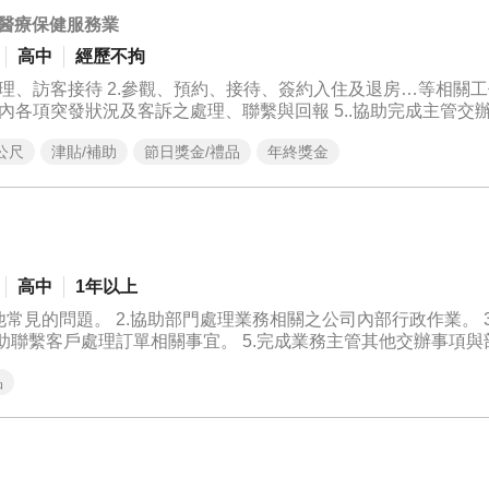
醫療保健服務業
高中
經歷不拘
公尺
津貼/補助
節日獎金/禮品
年終獎金
的環境及頂級坐月子服務 妳需要對這份工作有熱忱及不怕陌生 喜
媽當作妳的朋友 適時的關心給予需要的服務 並且與大家一同分
的溫暖 所以，不一定要有相關經驗 只要妳對母嬰照護機構有一
高中
1年以上
常見的問題。 2.協助部門處理業務相關之公司內部行政作業。 3
協助聯繫客戶處理訂單相關事宜。 5.完成業務主管其他交辦事項與
以供業務人員或部門主管參考。 7.其他主管交辦事宜。
品