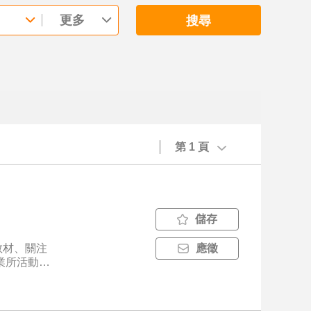
更多
搜尋
第 1 頁
儲存
教材、關注
應徵
營業所活動業