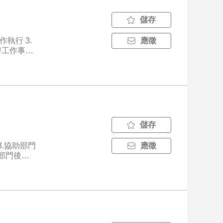
儲存
應徵
歡與人談
享生命到來
定的認識及
儲存
.協助部門
應徵
部門後勤