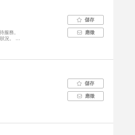
儲存
接待服務。
應徵
況。 4.
6. 主管
實務經驗，
儲存
應徵