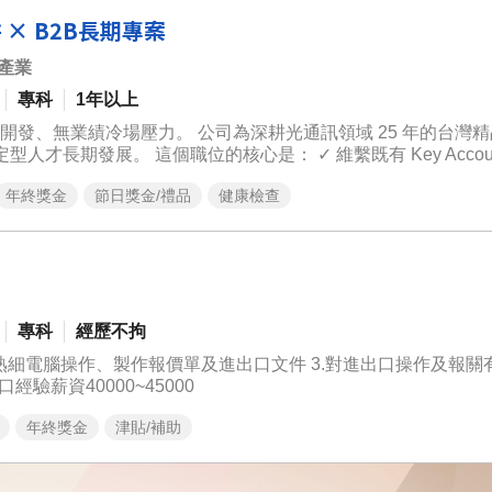
× B2B長期專案
產業
專科
1年以上
生開發、無業績冷場壓力。 公司為深耕光通訊領域 25 年的台灣
維繫既有 Key Account 的長期
n，推動專案順利落地 ✓ 挖掘擴單機會，實現客戶價值最大化 ✓ 跨部
年終獎金
節日獎金/禮品
健康檢查
司內部的窗口，確保需求被持續回應 【工作職責】 1. 關係維繫
客戶，建立信任關係 掌握客戶端組織變動、產品規劃、未來需求
積極挖掘既有客戶的新機種、
持續追蹤 Design Win 進度直到量產 3. 長期專案管理 管理
品→驗證→量產） 與工程、生產、品保跨部門協作 確保專案進度與
pport 想轉客戶經營者 業務助理希望往客戶管理發展者 穩定型理工背
專科
經歷不拘
） ► 歡迎進一步瞭解聖威光電 http://www.sanoc.com.tw
.熟細電腦操作、製作報價單及進出口文件 3.對進出口操作及報關
合作 備註:具進出口經驗薪資40000~45000
年終獎金
津貼/補助