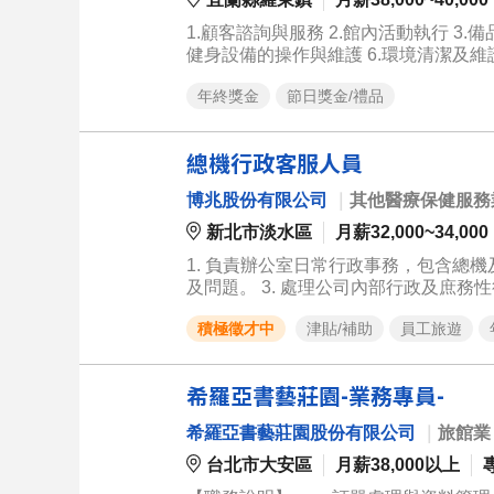
1.顧客諮詢與服務 2.館內活動執行 3.備品安全庫存檢視 4.商品銷售及結帳 5.熟知並能正確執行各項事務性作業及
健身設備的操作與維護 6
年終獎金
節日獎金/禮品
總機行政客服人員
博兆股份有限公司
｜
其他醫療保健服務
新北市淡水區
月薪32,000~34,000
1. 負責辦公室日常行政事務，包含總機及
及問題。 3. 處理公司內部行政及庶務性
負責辦公室環境與設備之清潔與維護。 
積極徵才中
津貼/補助
員工旅遊
希羅亞書藝莊園-業務專員-
希羅亞書藝莊園股份有限公司
｜
旅館業
台北市大安區
月薪38,000以上