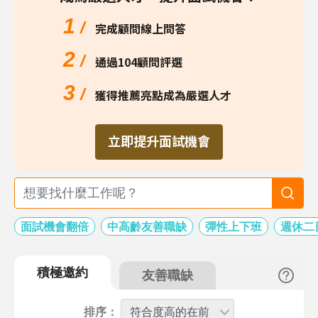
1
/
完成顧問線上問答
2
/
通過104顧問評選
3
/
獲得推薦亮點成為嚴選人才
立即提升面試機會
面試機會翻倍
中高齡友善職缺
彈性上下班
週休二
積極邀約
友善職缺
排序：