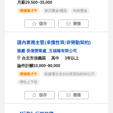
月薪29,500~35,000
積極徵才中
節日獎金/禮品
年終獎金
儲存
應徵
國內業務主管(承攬性質/非勞動契約)
龍巖 長億營業處_五福臻有限公司
台北市信義區
高中
3年以上
論件計酬10,000~80,000
積極徵才中
距捷運台北101/世貿站約50公尺
彈性上下班
儲存
應徵