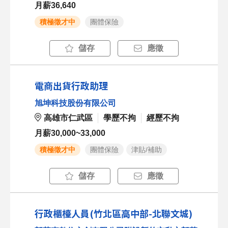
月薪36,640
積極徵才中
團體保險
儲存
應徵
電商出貨行政助理
旭坤科技股份有限公司
高雄市仁武區
學歷不拘
經歷不拘
月薪30,000~33,000
積極徵才中
團體保險
津貼/補助
儲存
應徵
行政櫃檯人員(竹北區高中部-北聯文城)