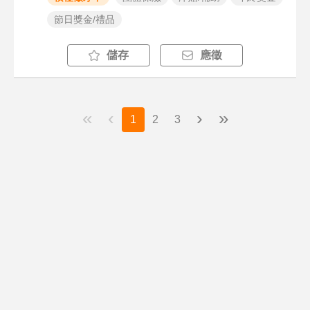
節日獎金/禮品
儲存
應徵
«
‹
›
»
1
2
3