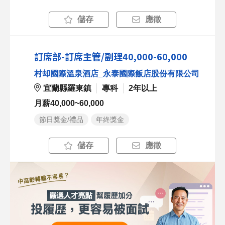
儲存
應徵
訂席部-訂席主管/副理40,000-60,000
村却國際溫泉酒店_永泰國際飯店股份有限公司
宜蘭縣羅東鎮
專科
2年以上
月薪40,000~60,000
節日獎金/禮品
年終獎金
儲存
應徵