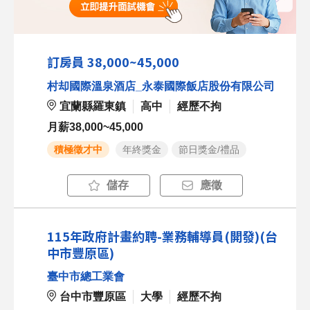
訂房員 38,000~45,000
村却國際溫泉酒店_永泰國際飯店股份有限公司
宜蘭縣羅東鎮
高中
經歷不拘
月薪38,000~45,000
積極徵才中
年終獎金
節日獎金/禮品
儲存
應徵
115年政府計畫約聘-業務輔導員(開發)(台
中市豐原區)
臺中市總工業會
台中市豐原區
大學
經歷不拘