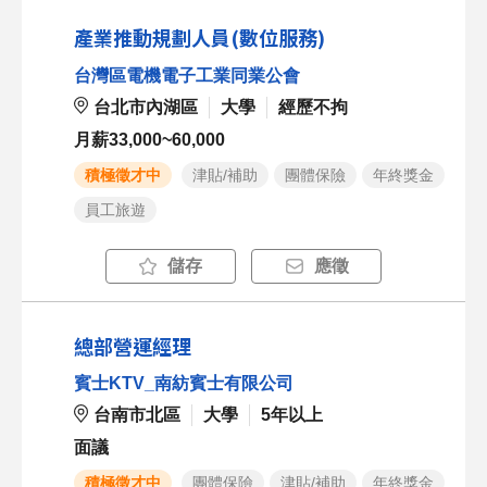
產業推動規劃人員(數位服務)
台灣區電機電子工業同業公會
台北市內湖區
大學
經歷不拘
月薪33,000~60,000
積極徵才中
津貼/補助
團體保險
年終獎金
員工旅遊
儲存
應徵
總部營運經理
賓士KTV_南紡賓士有限公司
台南市北區
大學
5年以上
面議
積極徵才中
團體保險
津貼/補助
年終獎金