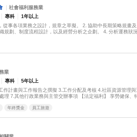
會
｜
社會福利服務業
專科
1年以上
，從事各項業務之設計，規章之草擬。 2. 協助中長期策略規畫
組織規劃、制度流程設計，以及經營分析之企劃。 4. 分析運務狀
及管理。 6. 執行與追蹤各項營運績效管理目標。 7. 規劃及審
務業
專科
5年以上
.工作計畫與工作報告之撰擬 3.工作分配及考核 4.社區資源管理與運
訴處理 7.其他行政業務與主管交辦事項 【法定福利】 享勞健保、
進修、年終獎金、考核獎金、生日禮卷、生育津貼、傷病慰問金
年終獎金
員工旅遊
相關業