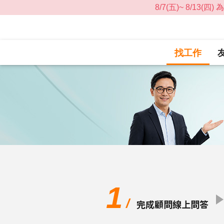
找工作
1
/
完成顧問線上問答