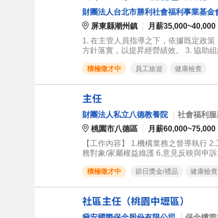
財團法人台北市勝利社會福利事業基金
屏東縣潮州鎮
月薪35,000~40,000
1. 在主管人員指導之下，依據既定政策
方針落實，以提昇經營績效。 3. 協助
作運務報告。 5. 負責人員之調度、督導
積極徵才中
員工旅遊
健康檢查
理制度，以符合經營管理之需求。
主任
財團法人私立八德教養院
｜
社會福利服
桃園市八德區
月薪60,000~75,000
【工作內容】 1.機構業務之督導執行 2
務對象/家屬權益維護 6.意見反映與申
工福利】 員工旅遊、三節獎金、在職
積極徵才中
節日獎金/禮品
健康檢查
社區主任（桃園中壢區）
燊安國際保全股份有限公司
｜
保全樓管