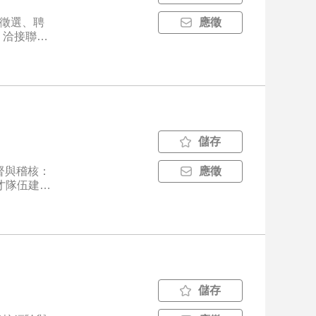
應徵
；洽接聯繫
儲存
督與稽核：
應徵
才隊伍建
護客戶關
儲存