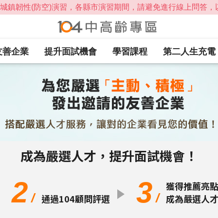
友善企業
提升面試機會
學習課程
第二人生充電
成為嚴選人才，提升面試機會！
2
3
獲得推薦亮
/
/
通過104顧問評選
成為嚴選人