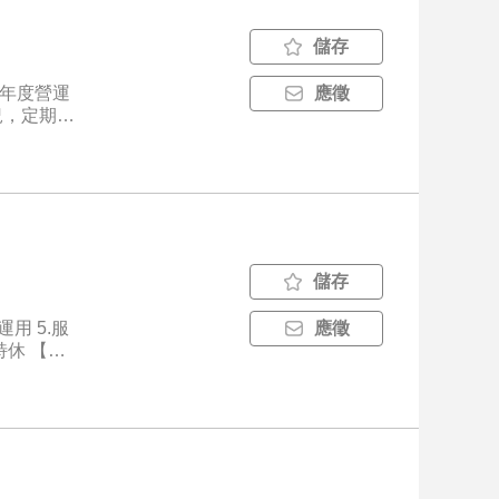
儲存
及年度營運
應徵
況，定期製
核公司各項管
儲存
用 5.服
應徵
特休 【員