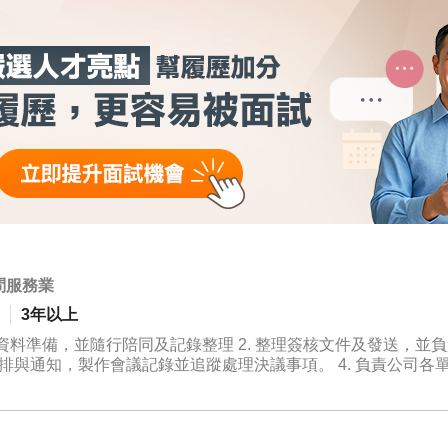
問服務業
3年以上
資料準備，並隨行陪同及記錄整理 2. 整理簽核文件及發送，並
安排與通知，製作會議記錄並追蹤處理決議事項。 4. 負責公司各
與分析呈報。 6. 協助專案推動、部門協調與時程控管。 7. 協