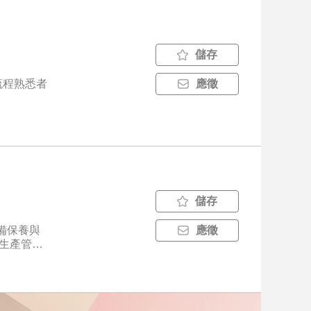
儲存
流程熟悉者
應徵
儲存
設備保養與
應徵
我們期待