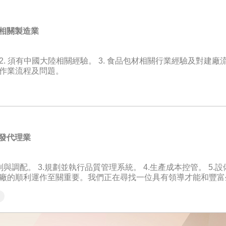
率、損耗率），找出績效落差原因並提出改善策略。 3. 內外部溝通
護品牌形象。 ◆內部溝通橋樑： 將高階主管的決策佈
相關製造業
給經營層。
2. 須有中國大陸相關經驗。 3. 食品包材相關行業經驗及對建廠
門之作業流程及問題。
發代理業
制與調配。 3.規劃並執行品質管理系統。 4.生產成本控管。 5.
會。 如果您符合以上要求並對此職位感興趣，請提交您的履歷，