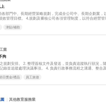
以上
.推動各部門中、長期經營策略規劃，完成全公司中、長期企劃案，
運績效管理目標。 4.規劃及審核公司各項管理制度，以符合經營管
津貼/補助
工業
不拘
程之規劃安排。 2. 整理簽核文件及發送，並負責追蹤執行狀況，
記錄並追蹤處理決議事項。 4. 負責行政事務流程之溝通、整合及規
負責對外及各部門之溝通聯繫事宜。 7. 主管交辦事項。 會計部份工作
節日獎金/禮品
員工旅遊
款、轉帳作業，並管理銀行往來授信明細、估算 L/C、長短期借款
業。 3.審核各項費用及貨款支付之發票、單據，並辦理應收款項帳
。 5.配合財報需要，備妥查帳資料，定期編製帳務報表及其他財
2號12樓之5(中央領袖天下)
兒園
｜
其他教育服務業