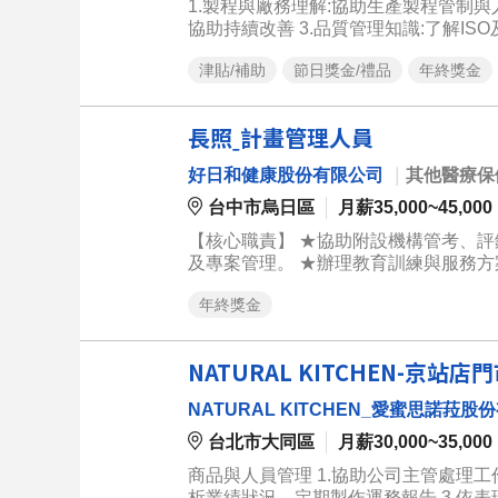
1.製程與廠務理解:協助生產製程管制與
協助持續改善 3.品質管理知識:了解I
的管理，建立相關規範並確保執行落實 
津貼/補助
節日獎金/禮品
年終獎金
長照ˍ計畫管理人員
好日和健康股份有限公司
｜
其他醫療保
台中市烏日區
月薪35,000~45,000
【核心職責】 ★協助附設機構管考、
及專案管理。 ★辦理教育訓練與服務
執行管控。 ★蒐集、彙整及分析相關
年終獎金
理主管交辦事項。 備註: ◆曾主導或完整參與政府補助專案、長照機構之「機構評鑑」經驗者強烈優先。 ◆具長照
機構業務負責人、營運管理或機構行政
NATURAL KITCHEN-京站
NATURAL KITCHEN_愛蜜思諾菈股
台北市大同區
月薪30,000~35,000
商品與人員管理 1.協助公司主管處理工
析業績狀況，定期製作運務報告 3.依表現未