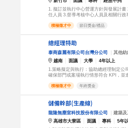
新竹市
面議
專科
經歷不拘
1. 擬訂並執行中心營運方針與發展計畫 2. 規劃中心的之行政組織及托育人員的工作執掌、人事規章，並徵選、聘
任人員 3.督導考核中心人員及相關行政事
各團體或相關主管機關 6. 研擬並管理教學活動整體計
積極徵才中
節日獎金/禮品
算執行與控管 8. 向主管彙報、溝通中心
總經理特助
泰商森麗有限公司台灣分公司
｜
其他紡
越南
面議
大學
4年以上
1.策略擬定與執行：協助總經理制定公
確保部門或案場執行情形符合 KPI，
設，進行人員培訓、激勵及績效管理。 
積極徵才中
年終獎金
係或合作管道。
儲備幹部(生產線)
龍隆無塵室科技股份有限公司
｜
建築及
高雄市大寮區
面議
專科
5年