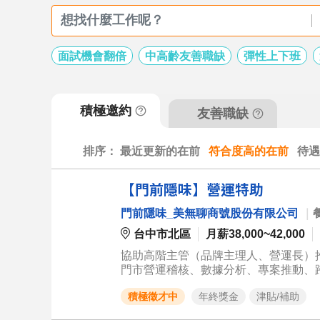
面試機會翻倍
中高齡友善職缺
彈性上下班
積極邀約
友善職缺
排序：
最近更新的在前
符合度高的在前
待遇
【門前隱味】營運特助
門前隱味_美無聊商號股份有限公司
｜
台中市北區
月薪38,000~42,000
協助高階主管（品牌主理人、營運長）
門市營運稽核、數據分析、專案推動、
化。 1. 經營策略與專案執行 ◆策略擬定與執行： 協助主管進行年度/季度/月度的品牌經營目標、行銷策略擬定，
積極徵才中
年終獎金
津貼/補助
並落實執行。 ◆跨部門協調與監督： 擔任餐飲門市、廚房、行政、採購等部門的溝通橋樑，監督各專案進度，確
保目標達成。 2. 門市營運稽核與優化 ◆流程標準化： 稽核並整合餐飲品牌工作流程（SOP），制定提升效率的標