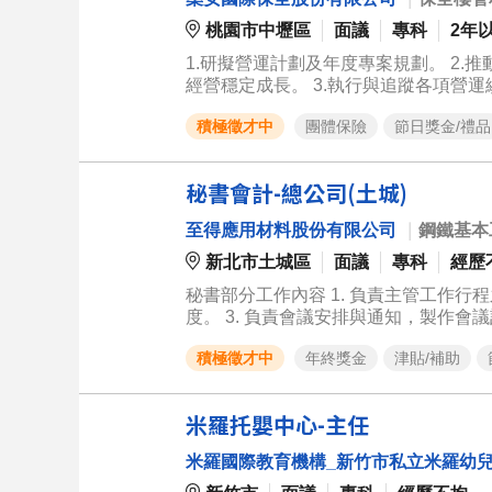
桃園市中壢區
面議
專科
2年
1.研擬營運計劃及年度專案規劃。 2
經營穩定成長。 3.執行與追蹤各項營
求。
積極徵才中
團體保險
節日獎金/禮品
秘書會計-總公司(土城)
至得應用材料股份有限公司
｜
鋼鐵基本
新北市土城區
面議
專科
經歷
秘書部分工作內容 1. 負責主管工作行
度。 3. 負責會議安排與通知，製作會議
處理各項跨部門之行政事務及文案管理。 6. 
積極徵才中
年終獎金
津貼/補助
內容 1.辦理銀行現金存款、提款、匯
等事項。 2.管理零用金異動及撥補作
4.辦理營業稅、營所稅等各項稅務申報
米羅托嬰中心-主任
料。 工作地點:新北市土城區中央路四段
米羅國際教育機構_新竹市私立米羅幼