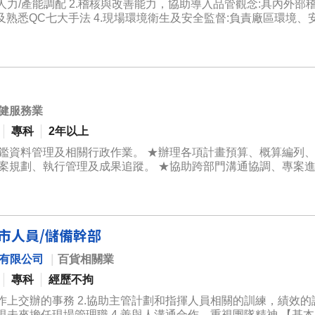
人力/產能調配 2.稽核與改善能力，協助導入品管觀念:具內外部
SO及熟悉QC七大手法 4.現場環境衛生及安全監督:負責廠區環境
5.配合相關作業:協助主管交辦事項與執行任務
健服務業
專科
2年以上
評鑑資料管理及相關行政作業。 ★辦理各項計畫預算、概算編列
方案規劃、執行管理及成果追蹤。 ★協助跨部門溝通協調、專案
資料，協助推動流程優化、制度改善及管理提升。 ★配合組織發
管理經驗者優先考量。
店門市人員/儲備幹部
份有限公司
｜
百貨相關業
專科
經歷不拘
作上交辦的事務 2.協助主管計劃和指揮人員相關的訓練，績效的評
來擔任現場管理職 4.善與人溝通合作、重視團隊精神 【基本工作內