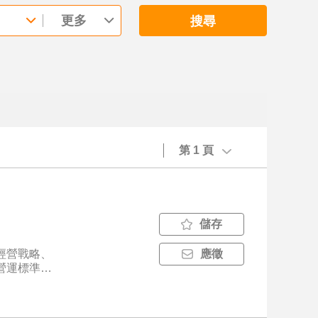
更多
搜尋
第 1 頁
儲存
經營戰略、
應徵
營運標準