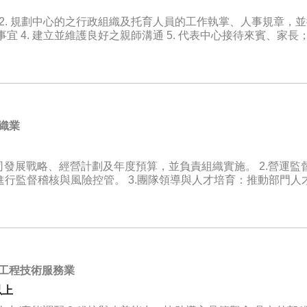
宜 4. 建立並維護良好之親師溝通 5. 代表中心接待來賓、家長
劃，並監督嬰幼兒健康、安全 7. 中心設備之採購與維護；預
相關事宜 9. 其他配合母機構之相關事項
織業
司發展戰略、經營計劃及年度預算，並負責組織實施。 2.營運監
並進行監督稽核與風險控管。 3.團隊領導與人才培育：推動部門人
4.資源協調與溝通：對內傳達上級目標，對外代表公司建立並維
工程技術服務業
以上