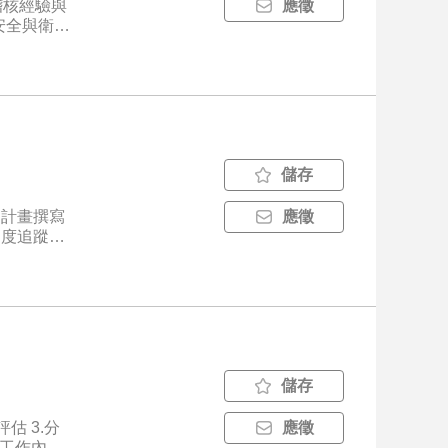
稽核經驗與
應徵
、安全與衛生
儲存
、計畫撰寫
應徵
進度追蹤及
展需求，辦
儲存
估 3.分
應徵