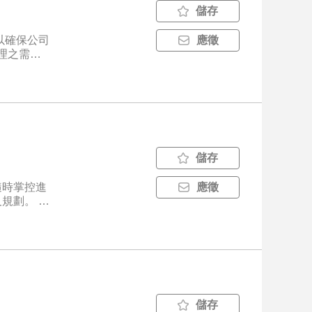
儲存
以確保公司
應徵
理之需
儲存
隨時掌控進
應徵
劃。 5.
及應付利息
務處理。
務分析資
儲存