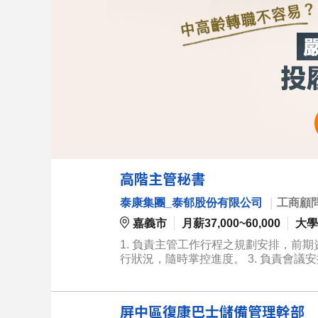
高階主管秘書
泰康集團_泰郁股份有限公司
｜
工商顧
嘉義市
月薪37,000~60,000
大學
1. 負責主管工作行程之規劃安排，前期
行狀況，隨時掌控進度。 3. 負責會議
務流程之溝通、整合。 5. 負責報表彙整
聯繫、接待及活動安排事宜。
屏中區復康巴士儲備管理幹部