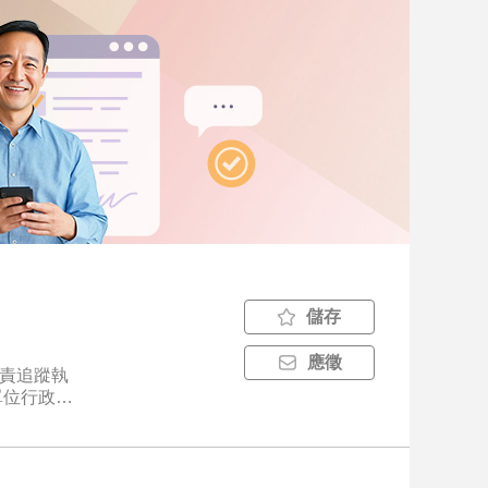
儲存
應徵
負責追蹤執
單位行政事
助對外之溝通