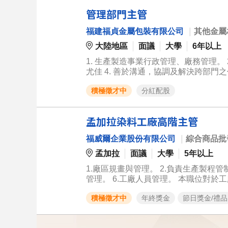
準化流程。 ◆品質與日常管理： 督導門市品質，執行內部管理稽核，確保服務品質與餐點品質維持在水準之上。
管理部門主管
◆績效分析： 分析營運報表（如營業額、毛利
與維護 ◆顧客關係管理： 管理客訴處理、VIP客戶關係，維
福建福貞金屬包裝有限公司
｜
其他金屬
達至前線門市，並將現場回饋意見反饋
大陸地區
面議
大學
6年以上
1. 生產製造事業行政管理、廠務管理。 
尤佳 4. 善於溝通，協調及解決跨部
積極徵才中
分紅配股
孟加拉染料工廠高階主管
福威爾企業股份有限公司
｜
綜合商品批
孟加拉
面議
大學
5年以上
1.廠區規畫與管理。 2.負責生產製程管
管理。 6.工廠人員管理。 本職位對於工廠的順利運作至關重要。我們正在尋找一位具有領導才能和豐富生產管理
經驗的人才，為公司帶來更多的發展機
積極徵才中
年終獎金
節日獎金/禮品
與您共事！