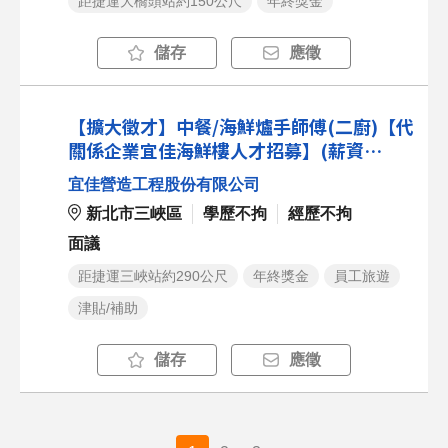
距捷運大橋頭站約150公尺
年終獎金
儲存
應徵
【擴大徵才】中餐/海鮮爐手師傅(二廚)【代
關係企業宜佳海鮮樓人才招募】(薪資
58000元以上)
宜佳營造工程股份有限公司
新北市三峽區
學歷不拘
經歷不拘
面議
距捷運三峽站約290公尺
年終獎金
員工旅遊
津貼/補助
儲存
應徵