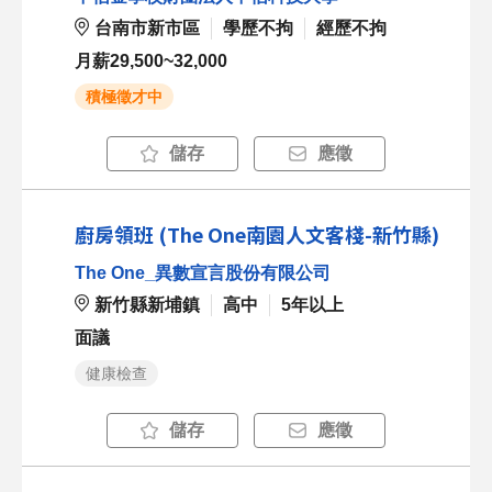
台南市新市區
學歷不拘
經歷不拘
月薪29,500~32,000
積極徵才中
儲存
應徵
廚房領班 (The One南園人文客棧-新竹縣)
The One_異數宣言股份有限公司
新竹縣新埔鎮
高中
5年以上
面議
健康檢查
儲存
應徵