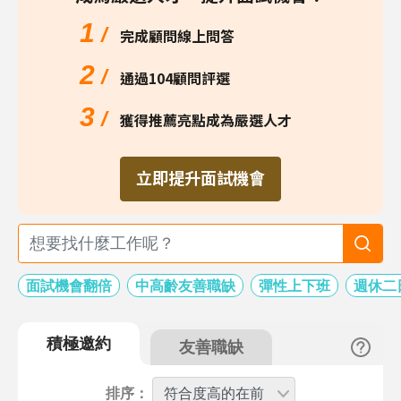
1
/
完成顧問線上問答
2
/
通過104顧問評選
3
/
獲得推薦亮點成為嚴選人才
立即提升面試機會
面試機會翻倍
中高齡友善職缺
彈性上下班
週休二
積極邀約
友善職缺
排序：