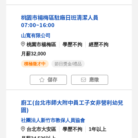
桃園市楊梅區駐廠日班清潔人員
07:00~16:00
山寬有限公司
桃園市楊梅區
學歷不拘
經歷不拘
月薪32,000
積極徵才中
節日獎金/禮品
儲存
應徵
廚工(台北市師大附中員工子女非營利幼兒
園)
社團法人新竹市教保人員協會
台北市大安區
學歷不拘
1年以上