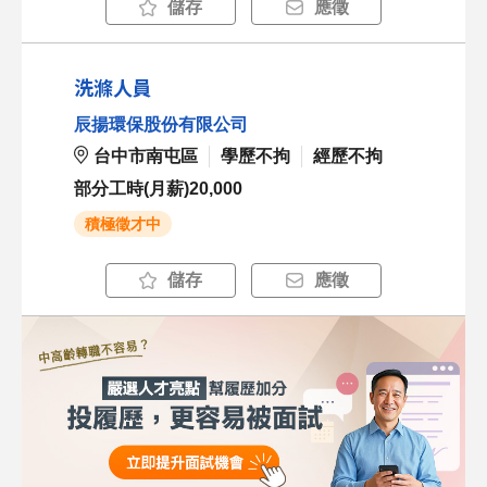
儲存
應徵
洗滌人員
辰揚環保股份有限公司
台中市南屯區
學歷不拘
經歷不拘
部分工時(月薪)20,000
積極徵才中
儲存
應徵