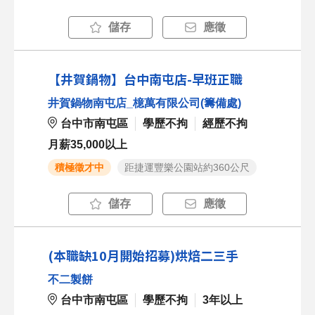
儲存
應徵
【井賀鍋物】台中南屯店-早班正職
井賀鍋物南屯店_檍萬有限公司(籌備處)
台中市南屯區
學歷不拘
經歷不拘
月薪35,000以上
積極徵才中
距捷運豐樂公園站約360公尺
儲存
應徵
(本職缺10月開始招募)烘焙二三手
不二製餅
台中市南屯區
學歷不拘
3年以上