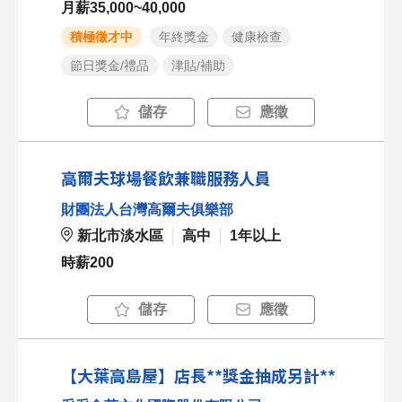
月薪35,000~40,000
積極徵才中
年終獎金
健康檢查
節日獎金/禮品
津貼/補助
儲存
應徵
高爾夫球場餐飲兼職服務人員
財團法人台灣高爾夫俱樂部
新北市淡水區
高中
1年以上
時薪200
儲存
應徵
【大葉高島屋】店長**獎金抽成另計**