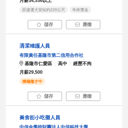
月薪34,536以上
距捷運大安站約220公尺
年終獎金
儲存
應徵
清潔維護人員
有限責任基隆市第二信用合作社
基隆市仁愛區
高中
經歷不拘
月薪29,500
積極徵才中
儲存
應徵
美食街小吃攤人員
中信金學校財團法人中信科技大學