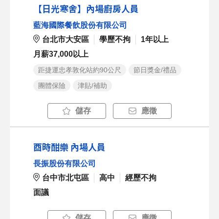
【日光寒舍】內場廚房人員
藍海國際餐飲股份有限公司
台北市大安區
學歷不拘
1年以上
月薪37,000以上
距捷運忠孝敦化站約90公尺
節日獎金/禮品
團體保險
津貼/補助
儲存
應徵
酉時酣樂 內場人員
長振股份有限公司
台中市北屯區
高中
經歷不拘
面議
儲存
應徵