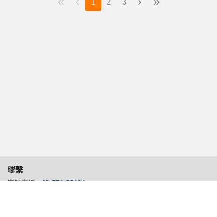
«
‹
›
»
1
2
3
聯繫
客服專線：
02-772-55104
客服信箱：
104senior_job@104.com.tw
服務時間：週一至週五 9:00~18:00
立即加入104高年級好友