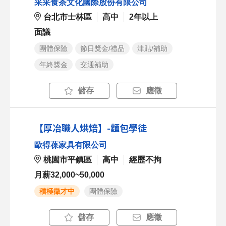
采采食茶文化國際股份有限公司
台北市士林區
高中
2年以上
面議
團體保險
節日獎金/禮品
津貼/補助
年終獎金
交通補助
儲存
應徵
【厚冶職人烘焙】-麵包學徒
歐得葆家具有限公司
桃園市平鎮區
高中
經歷不拘
月薪32,000~50,000
積極徵才中
團體保險
儲存
應徵