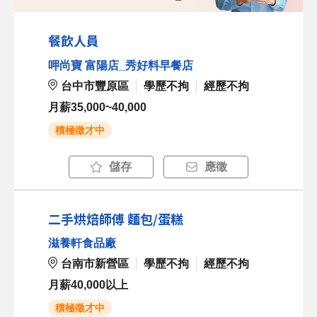
餐飲人員
呷尚寶 富陽店_秀好料早餐店
台中市豐原區
學歷不拘
經歷不拘
月薪35,000~40,000
積極徵才中
儲存
應徵
二手烘焙師傅 麵包/蛋糕
滋養軒食品廠
台南市新營區
學歷不拘
經歷不拘
月薪40,000以上
積極徵才中