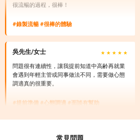
#錄製流暢 #很棒的體驗
吳先生/女士
★
★
★
★
★
問題很有連續性，讓我提前知道中高齢再就業
會遇到年輕主管或同事做法不同，需要做心態
調適真的很重要。
#提前準備 #心態調適 #面談有幫助
林先生/女士
★
★
★
★
★
常見問題
使用起來方便又流暢