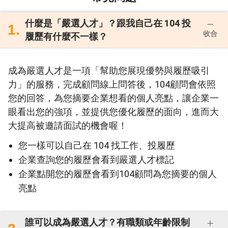
什麼是「嚴選人才」？跟我自己在 104 投
1.
#服務方便 #功能流暢
收合
履歷有什麼不一樣？
成為嚴選人才是一項「幫助您展現優勢與履歷吸引
景先生/女士
★
★
★
★
★
力」的服務，完成顧問線上問答後，104顧問會依照
您的回答，為您摘要企業想看的個人亮點，讓企業一
這個方式對時間不夠彈性的人真的很友善，虛
眼看出您的強項，並提供您優化履歷的面向，進而大
擬顧問的提問和重複錄製的功能幫助很大。感
大提高被邀請面試的機會喔！
謝！
您一樣可以自己在 104 找工作、投履歷
企業查詢您的履歷會看到嚴選人才標記
#時間彈性 #可重複錄製 #服務友善
企業點開您的履歷會看到104顧問為您摘要的個人
亮點
姚先生/女士
★
★
★
★
★
誰可以成為嚴選人才？有職類或年齡限制
很開心有這樣的經驗，也是一種新的體驗！