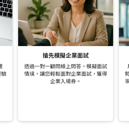
搶先模擬企業面試
建
透過一對一顧問線上問答，模擬面試
經驗
情境，讓您輕鬆面對企業面試，獲得
企業入場券。
景先生/女士
★
★
★
★
★
這個方式對時間不夠彈性的人真的很友善，虛