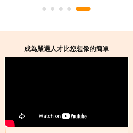
擬顧問的提問和重複錄製的功能幫助很大。感
謝！
#時間彈性 #可重複錄製 #服務友善
成為嚴選人才比您想像的簡單
姚先生/女士
★
★
★
★
★
很開心有這樣的經驗，也是一種新的體驗！
#新的體驗 #覺得開心
王先生/女士
★
★
★
★
★
很流暢的過程，很棒！