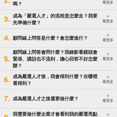
2.
看更多
嗎？
成為「嚴選人才」的流程是怎麼走？我要
#新的體驗 #覺得開心
3.
看更多
先準備什麼？
4.
顧問線上問答是什麼？會怎麼進行？
王先生/女士
★
★
★
★
★
看更多
很流暢的過程，很棒！
顧問線上問答會問什麼？我錄影看鏡頭會
5.
緊張、講話也不流利，擔心回答不好怎麼
看更多
辦？
#錄製流暢 #很棒的體驗
成為嚴選人才後，我會得到什麼？在哪裡
6.
看更多
看得到？
吳先生/女士
★
★
★
★
★
7.
成為嚴選人才之後還要做什麼？
看更多
問題很有連續性，讓我提前知道中高齢再就業
會遇到年輕主管或同事做法不同，需要做心態
我需要做什麼企業才會看到我的嚴選亮點
調適真的很重要。