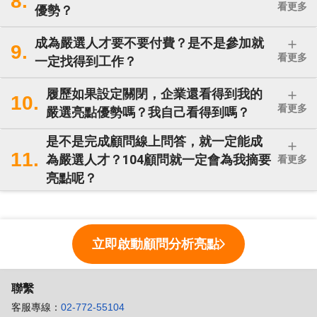
8.
看更多
優勢？
成為嚴選人才要不要付費？是不是參加就
#提前準備 #心態調適 #面談有幫助
9.
看更多
一定找得到工作？
履歷如果設定關閉，企業還看得到我的
10.
林先生/女士
★
★
★
★
★
看更多
嚴選亮點優勢嗎？我自己看得到嗎？
使用起來方便又流暢
是不是完成顧問線上問答，就一定能成
11.
為嚴選人才？104顧問就一定會為我摘要
看更多
亮點呢？
#服務方便 #功能流暢
立即啟動顧問分析亮點
聯繫
客服專線：
02-772-55104