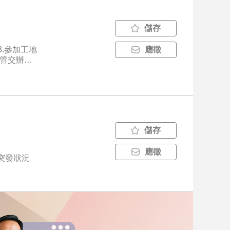
儲存
.參加工地
應徵
主管交辦事
儲存
應徵
突發狀況