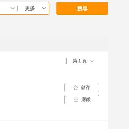
更多
搜尋
第 1 頁
儲存
應徵