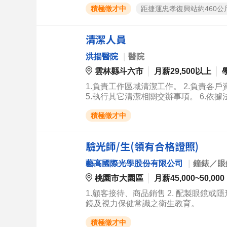
積極徵才中
距捷運忠孝復興站約460公
戶群。 3. 展覽與陳列： - 協助藝術品陳列、櫥窗設計與精品展示，確保展示空間整潔並符合飯店形象。 - 配合舉辦
藝術展覽、藝文活動時協助相關事務。 4. 市場推廣與庫存管理： - 協助市場推廣與活動執行，增加藝術精品曝光
度與銷售機會。 - 進行商品進銷存管理、庫存盤點，確保商品充足與帳務準確。 5. 業務支援及其他： - 協助製作銷
清潔人員
洪揚醫院
｜
醫院
雲林縣斗六市
月薪29,500以上
1.負責工作區域清潔工作。 2.負責各
5.執行其它清潔相關交辦事項。 6.依據
積極徵才中
驗光師/生(領有合格證照)
藝高國際光學股份有限公司
｜
鐘錶／眼
桃園市大園區
月薪45,000~50,000
1.顧客接待、商品銷售 2. 配製眼鏡或
鏡及視力保健常識之衛生教育。
積極徵才中