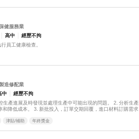
保健服務業
高中
經歷不拘
執行員工健康檢查。
製造修配業
高中
經歷不拘
控生產進展及時發現並處理生產中可能出現的問題。 2. 分析生
和降低成本。 3. 新批投入，訂單交期回覆，進口材料訂購需
文件與報表，例如工時計算分析、物料需求規劃及庫存管理報表。 4
津貼/補助
年終獎金
與生產問題之即時解決。 歡迎您加入我們團隊！期待您的加入！