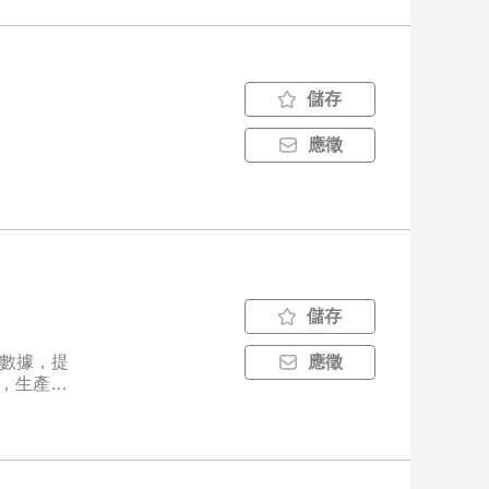
儲存
應徵
儲存
產數據，提
應徵
求，生產計
. 與各相