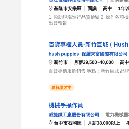
長江電腦科技股份有限公司
｜
其他金屬
基隆市安樂區
面議
高中
1年
1. 協助現場進行品質檢驗 2. 操作各項檢驗機械
出貨報告
百貨專櫃人員-新竹巨城 ( Hush P
hush puppies_保羅來富國際有限公司
新竹市
月薪29,500~40,000
高中
百貨專櫃服飾銷售 地點：新竹巨城 品牌：Hu
積極徵才中
機械手操作員
威捷鐵工廠股份有限公司
｜
電力機械器
台中市石岡區
月薪38,000以上