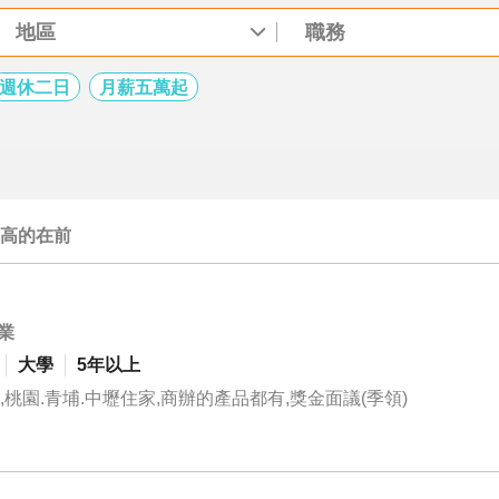
地區
職務
週休二日
月薪五萬起
高的在前
業
大學
5年以上
桃園.青埔.中壢住家,商辦的產品都有,獎金面議(季領)