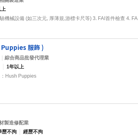
相關製造業
以上
設備 (如三次元, 厚薄規,游標卡尺等) 3. FAI首件檢查 4. FAI /
uppies 服飾 )
｜
綜合商品批發代理業
1年以上
sh Puppies
材製造修配業
學歷不拘
經歷不拘