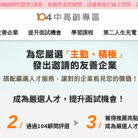
友善企業
提升面試機會
學習課程
第二人生充電
成為嚴選人才，提升面試機會！
2
3
獲得推薦亮
/
/
通過104顧問評選
成為嚴選人