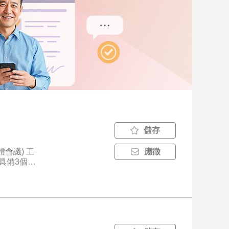
儲存
會議) 工
應徵