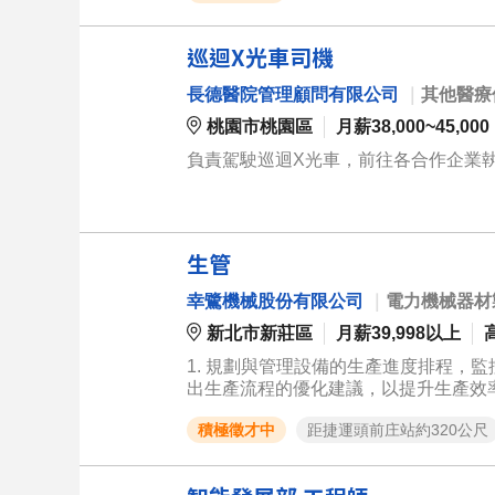
巡迴X光車司機
長德醫院管理顧問有限公司
｜
其他醫療
桃園市桃園區
月薪38,000~45,000
負責駕駛巡迴X光車，前往各合作企業
生管
幸鷺機械股份有限公司
｜
電力機械器材
新北市新莊區
月薪39,998以上
1. 規劃與管理設備的生產進度排程，監
出生產流程的優化建議，以提升生產效率
畫完工結案 4. 撰寫生產過程中的相關
積極徵才中
距捷運頭前庄站約320公尺
關單位溝通協調，包括跨部門資源整合