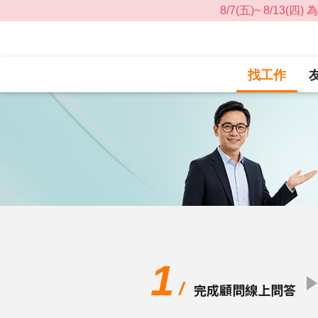
找工作
1
/
完成顧問線上問答