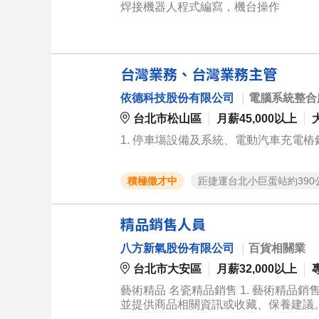
焊接機器人程式編寫，機台操作
台灣業務、台灣業務主管
依德科技股份有限公司
｜
電腦系統整合
台北市松山區
月薪45,000以上
1. 停車塲設備及系統、電動汽車充電樁
積極徵才中
距捷運台北小巨蛋站約390
精品銷售人員
八方新氣股份有限公司
｜
百貨相關業
台北市大安區
月薪32,000以上
藝術精品 名瓷精品銷售 1. 藝術精品銷售： - 陳列於飯店精品櫃介紹與銷售精品藝術陶瓷品等。 - 協助顧客選購，
並提供商品相關資訊或收藏、保養建議。 - 達成個人及部門銷售目標。 2. 顧客服務： - 提供親切有效的接待
及顧問式服務，協助客戶了解商品特色與藝術價值。 - 處理顧客售前、售後疑問，維