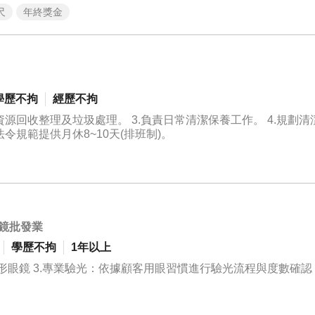
尺
年終獎金
售報表、顧客名單管理等行政庶務。 - 執行主管交辦之其他工作。 6. 主管交辦事項 排班方式：採早晚班
學歷不拘
經歷不拘
戶資源回收整理及垃圾處理。 3.負責日常清潔保養工作。 4.規劃
法令規範提供月休8~10天(排班制)。
鏡批發業
學歷不拘
1年以上
隱形眼鏡 3.專業驗光：依據顧客用眼習慣進行驗光流程與度數確認 