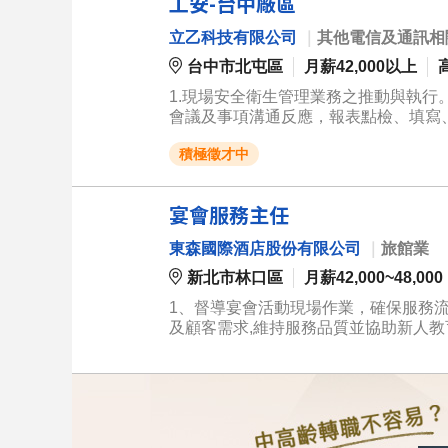
工安-台中廠區
立乙科技有限公司
｜
其他電信及通訊相
台中市北屯區
月薪42,000以上
1.現場安全衛生管理業務之推動與執行。
會議及事項溝通反應，報表點檢、填寫、送
項。 ***具營造業勞安業務主管丙種以上證照*** ***具缺氧作業主管證照*** 須具備3個月內公立醫院勞工體檢報告
積極徵才中
(報到前提供)。
宴會服務主任
東森國際酒店股份有限公司
｜
旅館業
新北市林口區
月薪42,000~48,000
1、督導宴會活動現場作業，確保服務流
及顧客需求,維持服務品質並協助新人教