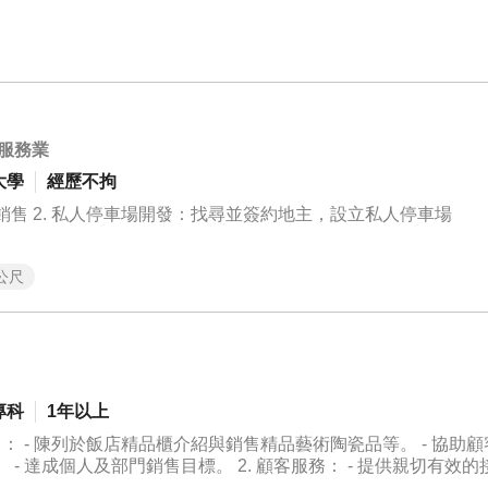
服務業
大學
經歷不拘
銷售 2. 私人停車場開發：找尋並簽約地主，設立私人停車場
公尺
專科
1年以上
、導覽
護良好顧客關係，建立忠實客