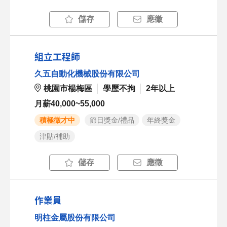
儲存
應徵
組立工程師
久五自動化機械股份有限公司
桃園市楊梅區
學歷不拘
2年以上
月薪40,000~55,000
積極徵才中
節日獎金/禮品
年終獎金
津貼/補助
儲存
應徵
作業員
明柱金屬股份有限公司