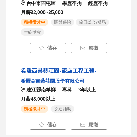
台中市西屯區
學歷不拘
經歷不拘
月薪32,000~35,000
積極徵才中
團體保險
節日獎金/禮品
年終獎金
儲存
應徵
希羅亞書藝莊園-飯店工程工務-
希羅亞書藝莊園股份有限公司
連江縣南竿鄉
專科
3年以上
月薪48,000以上
積極徵才中
交通補助
儲存
應徵