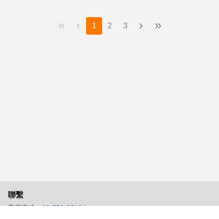
«
‹
›
»
1
2
3
聯繫
客服專線：
02-772-55104
客服信箱：
104senior_job@104.com.tw