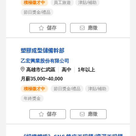
積極徵才中
員工旅遊
津貼/補助
節日獎金/禮品
儲存
應徵
塑膠成型儲備幹部
乙宏興業股份有限公司
高雄市仁武區
高中
1年以上
月薪35,000~40,000
積極徵才中
節日獎金/禮品
津貼/補助
年終獎金
儲存
應徵