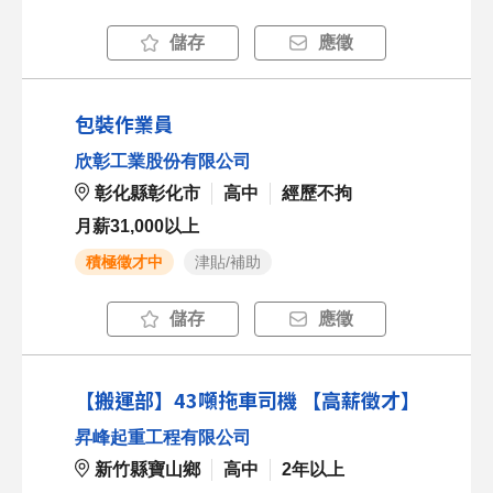
儲存
應徵
包裝作業員
欣彰工業股份有限公司
彰化縣彰化市
高中
經歷不拘
月薪31,000以上
積極徵才中
津貼/補助
儲存
應徵
【搬運部】43噸拖車司機 【高薪徵才】
昇峰起重工程有限公司
新竹縣寶山鄉
高中
2年以上