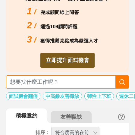
1
/
完成顧問線上問答
2
/
通過104顧問評選
3
/
獲得推薦亮點成為嚴選人才
立即提升面試機會
面試機會翻倍
中高齡友善職缺
彈性上下班
週休二
積極邀約
友善職缺
排序：