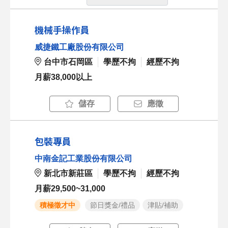
機械手操作員
威捷鐵工廠股份有限公司
台中市石岡區
學歷不拘
經歷不拘
月薪38,000以上
儲存
應徵
包裝專員
中南金記工業股份有限公司
新北市新莊區
學歷不拘
經歷不拘
月薪29,500~31,000
積極徵才中
節日獎金/禮品
津貼/補助