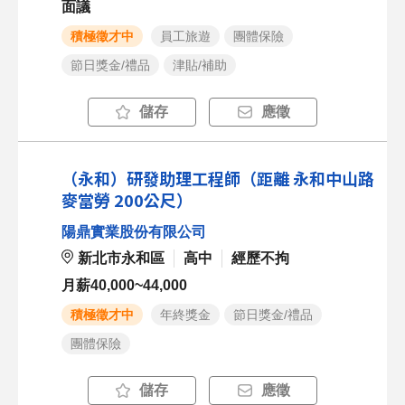
面議
積極徵才中
員工旅遊
團體保險
節日獎金/禮品
津貼/補助
儲存
應徵
（永和）研發助理工程師（距離 永和中山路
麥當勞 200公尺）
陽鼎實業股份有限公司
新北市永和區
高中
經歷不拘
月薪40,000~44,000
積極徵才中
年終獎金
節日獎金/禮品
團體保險
儲存
應徵