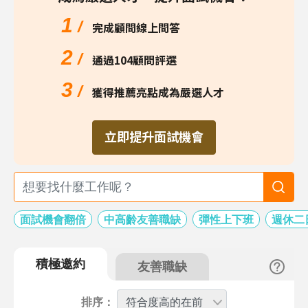
1
/
完成顧問線上問答
2
/
通過104顧問評選
3
/
獲得推薦亮點成為嚴選人才
立即提升面試機會
面試機會翻倍
中高齡友善職缺
彈性上下班
週休二
積極邀約
友善職缺
排序：