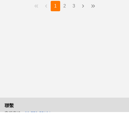
«
‹
›
»
1
2
3
聯繫
客服專線：
02-772-55104
客服信箱：
104senior_job@104.com.tw
服務時間：週一至週五 9:00~18:00