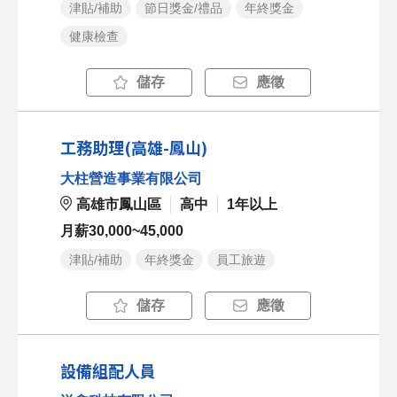
津貼/補助
節日獎金/禮品
年終獎金
健康檢查
儲存
應徵
工務助理(高雄-鳳山)
大柱營造事業有限公司
高雄市鳳山區
高中
1年以上
月薪30,000~45,000
津貼/補助
年終獎金
員工旅遊
儲存
應徵
設備組配人員