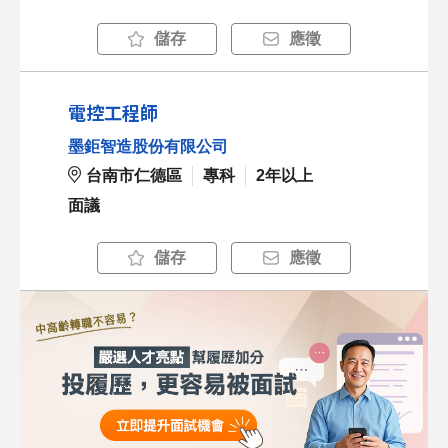
儲存
應徵
電控工程師
墨鉅智造股份有限公司
台南市仁德區
專科
2年以上
面議
儲存
應徵