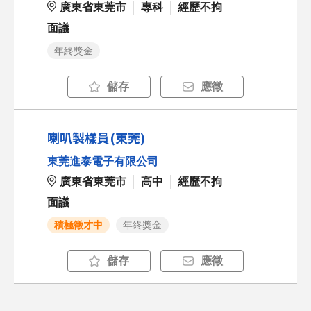
廣東省東莞市
專科
經歷不拘
面議
年終獎金
儲存
應徵
喇叭製樣員(東莞)
東莞進泰電子有限公司
廣東省東莞市
高中
經歷不拘
面議
積極徵才中
年終獎金
儲存
應徵