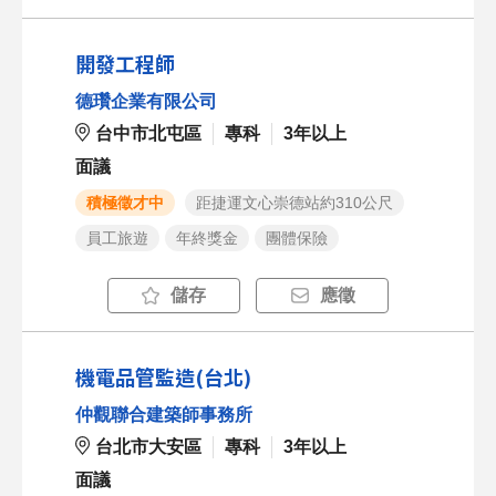
開發工程師
德瓚企業有限公司
台中市北屯區
專科
3年以上
面議
積極徵才中
距捷運文心崇德站約310公尺
員工旅遊
年終獎金
團體保險
儲存
應徵
機電品管監造(台北)
仲觀聯合建築師事務所
台北市大安區
專科
3年以上
面議