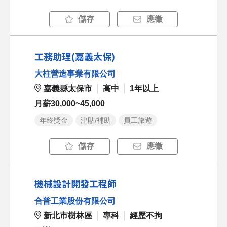
儲存
應徵
工務助理(嘉義太保)
大柱營造事業有限公司
嘉義縣太保市
高中
1年以上
月薪30,000~45,000
年終獎金
津貼/補助
員工旅遊
儲存
應徵
機械設計開發工程師
合普工業股份有限公司
新北市樹林區
專科
經歷不拘