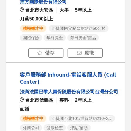
霈方國際股份有限公司
台北市大安區
大學
5年以上
月薪50,000以上
積極徵才中
距捷運國父紀念館站約50公尺
團體保險
年終獎金
節日獎金/禮品
儲存
應徵
客戶服務部 Inbound-電話客服人員 (Call
Center)
法商法國巴黎人壽保險股份有限公司台灣分公司
台北市信義區
專科
2年以上
面議
積極徵才中
距捷運台北101/世貿站約210公尺
外商公司
健康檢查
津貼/補助