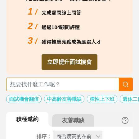
1
/
完成顧問線上問答
2
/
通過104顧問評選
3
/
獲得推薦亮點成為嚴選人才
立即提升面試機會
面試機會翻倍
中高齡友善職缺
彈性上下班
週休二
積極邀約
友善職缺
排序：