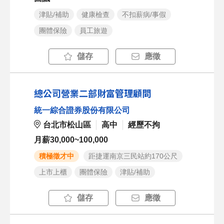
津貼/補助
健康檢查
不扣薪病/事假
團體保險
員工旅遊
儲存
應徵
總公司營業二部財富管理顧問
統一綜合證券股份有限公司
台北市松山區
高中
經歷不拘
月薪30,000~100,000
積極徵才中
距捷運南京三民站約170公尺
上市上櫃
團體保險
津貼/補助
儲存
應徵