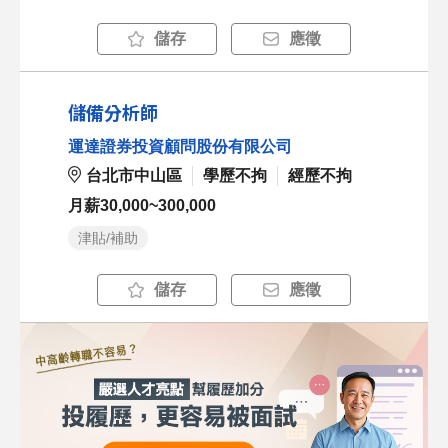
儲存
應徵
儲備分析師
運達證券投資顧問股份有限公司
台北市中山區
學歷不拘
經歷不拘
月薪30,000~300,000
津貼/補助
儲存
應徵