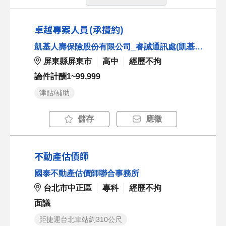
卓越專案人員(承攬約)
凱基人壽保險股份有限公司_睿誠通訊處(凱基高屏網第26070801號)
屏東縣屏東市
高中
經歷不拘
論件計酬1~99,999
津貼/補助
儲存
應徵
不動產估價師
國泰不動產估價師聯合事務所
台北市中正區
專科
經歷不拘
面議
距捷運台北車站約310公尺