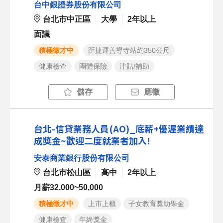
台中銀證券股份有限公司
台北市中正區
大學
2年以上
面議
積極徵才中
距捷運善導寺站約350公尺
健康檢查
團體保險
津貼/補助
儲存
應徵
台北-信貸業務人員(AO)_底薪+優渥業績達
成獎金~歡迎二度就業者加入!
安泰商業銀行股份有限公司
台北市松山區
高中
2年以上
月薪32,000~50,000
積極徵才中
上市上櫃
子女教育獎助學金
健康檢查
年終獎金