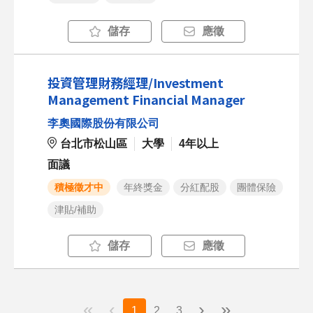
儲存
應徵
投資管理財務經理/Investment
Management Financial Manager
李奧國際股份有限公司
台北市松山區
大學
4年以上
面議
積極徵才中
年終獎金
分紅配股
團體保險
津貼/補助
儲存
應徵
«
‹
›
»
1
2
3