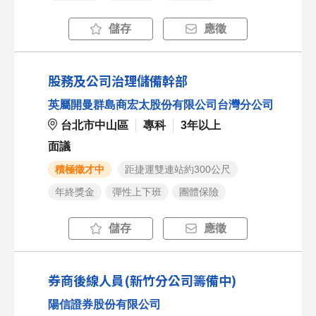
儲存
應徵
股務及公司治理儲備幹部
英屬開曼群島商宏太股份有限公司台灣分公司
台北市中山區
專科
3年以上
面議
積極徵才中
距捷運雙連站約300公尺
年終獎金
彈性上下班
團體保險
儲存
應徵
券商後線人員(新竹分公司籌備中)
陽信證券股份有限公司