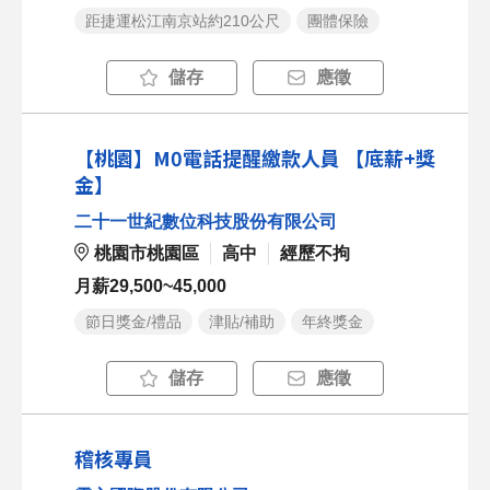
距捷運松江南京站約210公尺
團體保險
儲存
應徵
【桃園】M0電話提醒繳款人員 【底薪+獎
金】
二十一世紀數位科技股份有限公司
桃園市桃園區
高中
經歷不拘
月薪29,500~45,000
節日獎金/禮品
津貼/補助
年終獎金
儲存
應徵
稽核專員