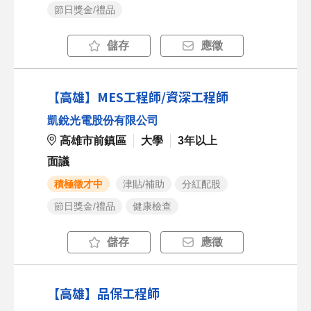
節日獎金/禮品
儲存
應徵
【高雄】MES工程師/資深工程師
凱銳光電股份有限公司
高雄市前鎮區
大學
3年以上
面議
積極徵才中
津貼/補助
分紅配股
節日獎金/禮品
健康檢查
儲存
應徵
【高雄】品保工程師