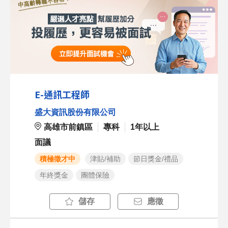
E-通訊工程師
盛大資訊股份有限公司
高雄市前鎮區
專科
1年以上
面議
積極徵才中
津貼/補助
節日獎金/禮品
年終獎金
團體保險
儲存
應徵