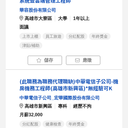
系統暨雲端管理工程師
華容股份有限公司
高雄市大寮區
大學
1年以上
面議
上市上櫃
員工旅遊
分紅配股
年終獎金
津貼/補助
儲存
應徵
(此職務為職務代理職缺)中華電信子公司-機
房機務工程師(高雄市新興區)*無經驗可K
中華電信子公司_宏華國際股份有限公司
高雄市新興區
專科
經歷不拘
月薪32,000
分紅配股
健康檢查
年終獎金