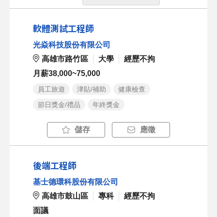
軟體測試工程師
光焱科技股份有限公司
高雄市路竹區
大學
經歷不拘
月薪38,000~75,000
員工旅遊
津貼/補助
健康檢查
節日獎金/禮品
年終獎金
儲存
應徵
後端工程師
基士德環科股份有限公司
高雄市鼓山區
專科
經歷不拘
面議