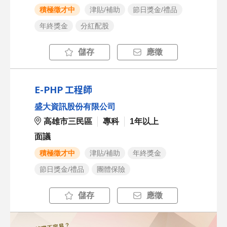
積極徵才中
津貼/補助
節日獎金/禮品
年終獎金
分紅配股
儲存
應徵
E-PHP 工程師
盛大資訊股份有限公司
高雄市三民區
專科
1年以上
面議
積極徵才中
津貼/補助
年終獎金
節日獎金/禮品
團體保險
儲存
應徵