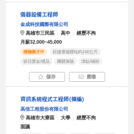
儀器設備工程師
金成科技國際有限公司
高雄市三民區
高中
經歷不拘
月薪32,000~45,000
積極徵才中
距捷運後驛站約240公尺
節日獎金/禮品
團體保險
津貼/補助
儲存
應徵
資訊系統程式工程師(擴編)
高信工程股份有限公司
高雄市大寮區
大學
經歷不拘
面議