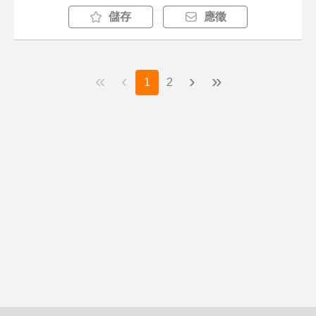
儲存
應徵
«
‹
›
»
1
2