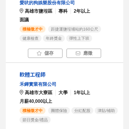
愛吠的狗娛樂股份有限公司
高雄市鹽埕區
專科
2年以上
面議
積極徵才中
距捷運鹽埕埔站約160公尺
健康檢查
年終獎金
彈性上下班
儲存
應徵
軟體工程師
禾鏵實業有限公司
高雄市大寮區
大學
1年以上
月薪40,000以上
積極徵才中
團體保險
分紅配股
津貼/補助
節日獎金/禮品