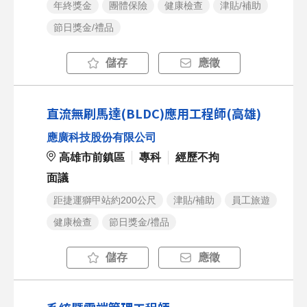
年終獎金
團體保險
健康檢查
津貼/補助
節日獎金/禮品
儲存
應徵
直流無刷馬達(BLDC)應用工程師(高雄)
應廣科技股份有限公司
高雄市前鎮區
專科
經歷不拘
面議
距捷運獅甲站約200公尺
津貼/補助
員工旅遊
健康檢查
節日獎金/禮品
儲存
應徵