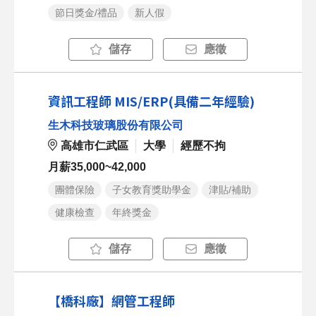
節日獎金/禮品
新人假
儲存
應徵
資訊工程師 MIS/ERP(具備二年經驗)
生木科技玻璃股份有限公司
高雄市仁武區
大學
經歷不拘
月薪35,000~42,000
團體保險
子女教育獎助學金
津貼/補助
健康檢查
年終獎金
儲存
應徵
【橋科廠】網管工程師