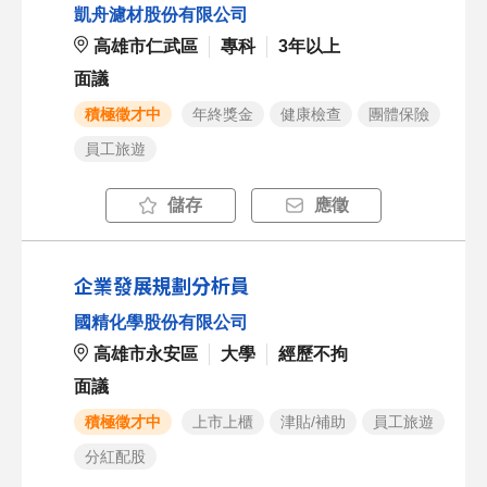
凱舟濾材股份有限公司
高雄市仁武區
專科
3年以上
面議
積極徵才中
年終獎金
健康檢查
團體保險
員工旅遊
儲存
應徵
企業發展規劃分析員
國精化學股份有限公司
高雄市永安區
大學
經歷不拘
面議
積極徵才中
上市上櫃
津貼/補助
員工旅遊
分紅配股