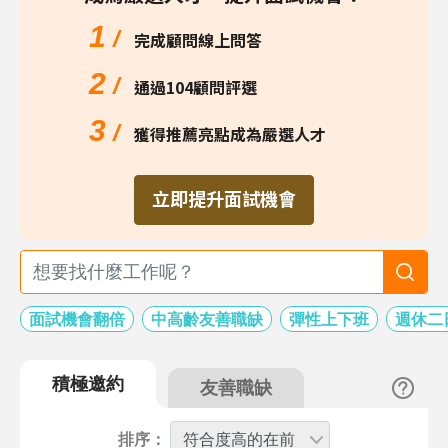
1
/
完成顧問線上問答
2
/
通過104顧問評選
3
/
獲得推薦亮點成為嚴選人才
立即提升面試機會
面試機會翻倍
中高齡友善職缺
彈性上下班
週休二
積極邀約
友善職缺
排序：