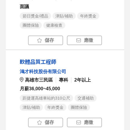
面議
節日獎金/禮品
津貼/補助
年終獎金
團體保險
健康檢查
儲存
應徵
軟體品質工程師
鴻才科技股份有限公司
高雄市三民區
專科
2年以上
月薪36,000~45,000
距捷運高雄車站約310公尺
交通補助
津貼/補助
年終獎金
團體保險
儲存
應徵