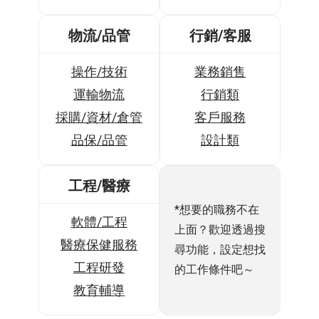
物流/品管
行銷/客服
操作/技術
業務銷售
運輸物流
行銷類
採購/資材/倉管
客戶服務
品保/品管
設計類
工程/醫療
*想要的職務不在
軟體/工程
上面？歡迎透過搜
醫療保健服務
尋功能，設定想找
工程研發
的工作條件吧～
教育輔導