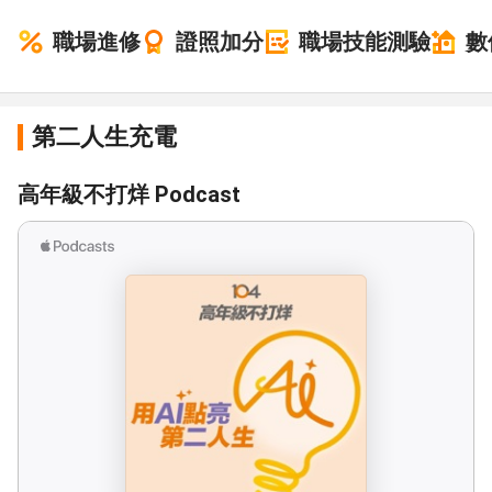
職場進修
證照加分
職場技能測驗
數
第二人生充電
高年級不打烊 Podcast