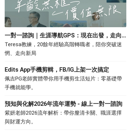
一對一諮詢｜生涯導航GPS：現在出發，走向
夢想未來
Teresa教練，20餘年經驗高階轉職者，陪你突破迷
惘、走向新局
Edits App手機剪輯，FB/IG上架一次搞定
佩吉PG老師實體帶你用手機剪生活短片：零基礎帶
手機就能學。
預知與化解2026年流年運勢 - 線上一對一諮詢
紫妍老師2026流年解析：帶你釐清卡關、職涯選擇
與財運方向。