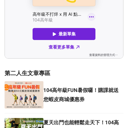
第二人生文章專區
104高年級FUN暑假囉！購課就送
您蝦皮商城優惠券
夏天出門也能輕鬆走天下！104高