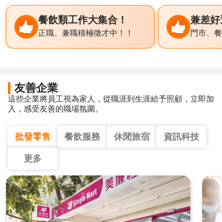
餐飲類工作大集合！
兼差好
正職、兼職積極徵才中！！
門市、餐
友善企業
這些企業將員工視為家人，從職涯到生涯給予照顧，立即加
入，感受友善的職場氛圍。
批發零售
餐飲服務
休閒旅宿
資訊科技
更多