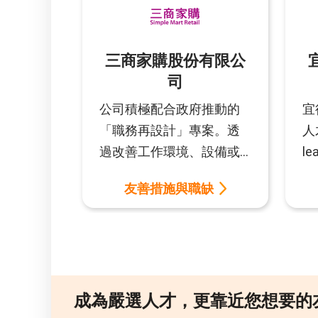
三商家購股份有限公
司
公司積極配合政府推動的
宜
「職務再設計」專案。透
人
過改善工作環境、設備或
l
工作流程，降低夥伴的就
勵
友善措施與職缺
業障礙，提升工作績效，
期
幫助在職夥伴獲得更適性
全
且穩定的工作機會，充分
動
發揮中高齡員工在職場上
同
的豐富經驗與優勢，實現
極
成為嚴選人才，
更靠近您想要的
人力資源的最佳運用。
人