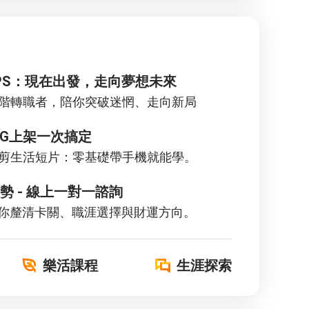
PS：現在出發，走向夢想未來
驗高階轉職者，陪你突破迷惘、走向新局
B/IG上架一次搞定
機剪生活短片：零基礎帶手機就能學。
勢 - 線上一對一諮詢
帶你釐清卡關、職涯選擇與財運方向。
樂活課程
生涯探索