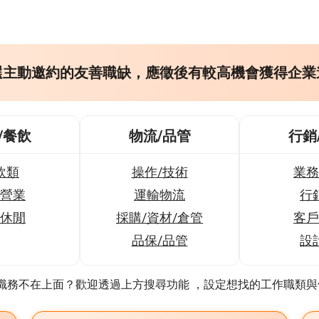
選主動邀約的友善職缺，應徵後有較高機會獲得企業
/餐飲
物流/品管
行銷
飲類
操作/技術
業務
營業
運輸物流
行
休閒
採購/資材/倉管
客戶
品保/品管
設
的職務不在上面？歡迎透過上方搜尋功能 ，設定想找的工作職類與