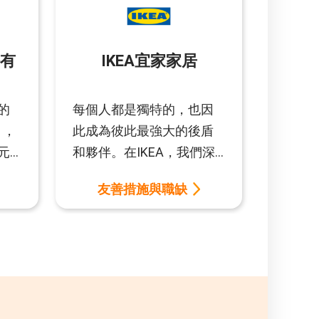
有
IKEA宜家家居
的
每個人都是獨特的，也因
」，
此成為彼此最強大的後盾
元
和夥伴。在IKEA，我們深
信工作的智慧不受年齡限
友善措施與職缺
人
制，生命經驗豐富的中高
只
齡夥伴加入，將生活經驗
重
與工作結合，更能提供顧
由
客適切服務。一起齊心協
教
力，激盪出更好的想法和
解決方案。擁抱每個人的