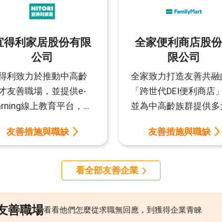
宜得利家居股份有限
全家便利商店股份
公司
限公司
得利致力於推動中高齡
全家致力打造友善共融
才友善職場，並提供e-
「跨世代DEI便利商店
earning線上教育平台，鼓
並為中高齡族群提供多
員工持續成長。公司定
就業機會與友善工作環
友善措施與職缺
友善措施與職缺
舉辦健康檢查，打造安
境！管理理念強調「以
健康工作環境。同時推
為本」的「全家」，不
多元包容文化，尊重不
重視企業社會責任，更
看全部友善企業
背景與人生階段，並積
視員工身心發展，企業
鼓勵二度就業，以協助
上至下推動多元招募、
友善職場
才順利重返職場為目
育訓練及員工關懷等面
看看他們怎麼從求職無回應，到獲得企業青睞