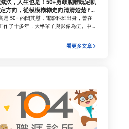
減法，人生也是！50+勇敢脫離既定軌
5萬人可適用。
定方向，從模模糊糊走向清清楚楚 ft.
師 | 高年級不打烊 x 用 AI 點亮第二
賓是 50+ 的閔其慰，電影科班出身，曾在
P284
工作了十多年，大半輩子與影像為伍。中年
離開熟悉的職場，他先前往中國發展，後因
畫中止返回台灣；面對職涯轉折，他大可選
看更多文章
熟悉的電視圈，但他沒有。 洞察到高齡
來的新需求與機會，他決定從擅長的影像出
社區大學開課教導熟齡朋友使用「傻瓜相
再一路轉型至「手機攝影」，將過去的專業
趨勢完美結合，成功創造出自己的新賽道。