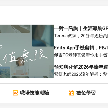
一對一諮詢｜生涯導航G
Teresa教練，20餘年經
Edits App手機剪輯，F
佩吉PG老師實體帶你用手
預知與化解2026年流年運
紫妍老師2026流年解析：
職場技能測驗
數位學習