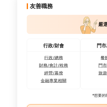
友善職務
嚴
行政/財會
門市
行政/總務
餐
財務/會計/稅務
門市
經營/幕僚
旅遊
金融專業相關
*想要