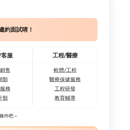
邀約面試唷！
/客服
工程/醫療
銷售
軟體/工程
銷類
醫療保健服務
服務
工程研發
計類
教育輔導
條件吧～