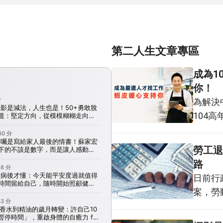
第二人生文章專區
成為1
你！
為解決
104
問答與
效提升企業面試
勞工退
凡至專
路
的「蝦
日前行
於10
案，勞
115
提，並