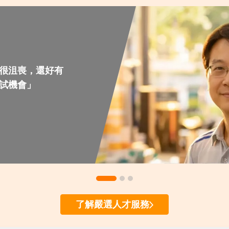
。
向，既提升現場工作效
也讓員工與公司一同成
長。
很沮喪，還好有
試機會」
了解嚴選人才服務