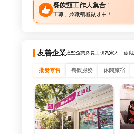
餐飲類工作大集合！
正職、兼職積極徵才中！！
友善企業
這些企業將員工視為家人，從職
批發零售
餐飲服務
休閒旅宿