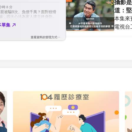
攝影是
約11.
道：堅
閔其慰老
本集來
人生 E
電視台
時毅然
工作計
擇回到最
社會帶
發，到
機」，
與時代