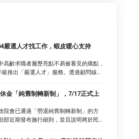
04嚴選人才找工作，蝦皮暖心支持
中高齡求職者履歷亮點不易被看見的痛點，
高年級推出「嚴選人才」服務。透過顧問線上
履歷優化回饋，為求職者摘要個人優勢，有
邀約率。 即日起至2026年8月底，
休金「純舊制轉新制」，7/17正式上
區完成線上問答或更新資料，即可獲得限量
皮商城優惠券」，活動期間每週四發送，需
政院會已通過「勞退純舊制轉新制」的方
月底前透過蝦皮APP使用。
動部近期發布施行細則，並且說明將於民國
年7月17日起生效，包括開放純舊制勞工可自
可經勞雇雙方合意提前結存舊制退休金，估